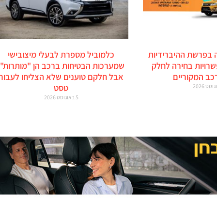
 בפרשת ההיברידיות
כלמוביל מספרת לבעלי מיצובישי
זוקי: 6 אפשרויות בחירה לחלק
שמערכות הבטיחות ברכב הן "מותרות",
כב המקוריים
אבל חלקם טוענים שלא הצליחו לעבור
טסט
5 באוגוסט 2026