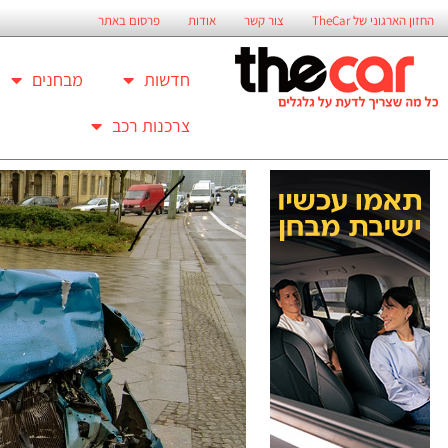
החזון הארגוני של TheCar
צור קשר
אודות
פרסום באתר
חדשות
מבחנים
צרכנות רכב