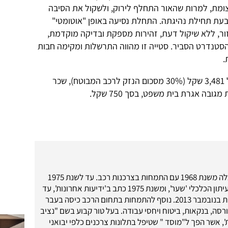
ומת, למרות שהאור התחלף לירוק, ולשקול את הסיבה
בעת תחילת נהיגתה. התחלת נסיעה באופן "אוטומטי"
ור, ללא שיקול דעת, זהירות מספקת ובדיקה מוקדמת,
הסטנדרט הסביר. סטייה זו מהווה התרשלות ומקימה חבות
.
בסופו של יום חוייבה ל.ג. לשלם להראל 3,481 שקל (30% מסכום הנזק לרכב המבוטח), שכר
עתונאי רכב וכלכלה משנת 1968 עם התמחות בצרכנות רכב. עד לשנת 1975
כתב וסגן עורך בעיתון הכלכלי 'שער', ומשנת 1975 כתב ב'ידיעות אחרונות', עד
לפרישה לגימלאות בנובמבר 2013. נוסף להתמחות בתחום הרכב כיסה בעבר
רסה, בנקאות, ביטוח ויחסי עבודה. בעל טור קבוע בשם "נציב
', אשר הפך ל"מוסד " שטיפל בתלונות צרכנים כלפי יבואני