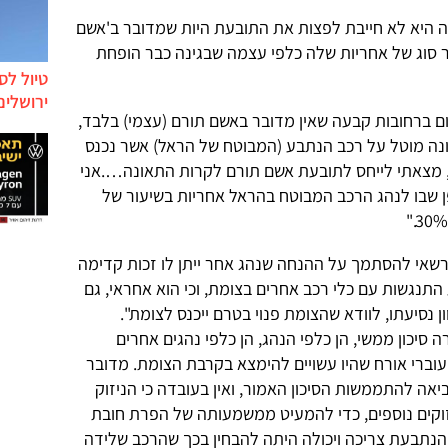
ה היא לא חייבת לפצות את התובעת היות שמדובר ב'אשם
 סוג של אחריות שלה כלפי עצמה שבגינה כבר הופחת
טיול לס
ירושלים
ברחובות קבעה שאין מדובר באשם תורם (עצמי) בלבד,
ונה מוטל על רכב הנתבע (המבוטח של הראל) אשר נכנס
, מצאתי לייחס לתובעת אשם תורם לקרות התאונה….אני
ן שבו לנהג הרכב המבוטח בהראל אחריות בשיעור של
רשאי להסתמך על ההנחה שנהג אחר ייתן לו זכות קדימה
 התנגשות עם כלי רכב אחרים בצומת, וכי הוא אחראי, גם
ן נסיעתו, לוודא שהצומת פנוי בטרם ייכנס לצומת".
 סיכון ממשי, הן כלפי הנהג, הן כלפי נהגים אחרים
עוברי אורח שהיו עשויים להימצא בקרבת הצומת. מדובר
ה להתממשות הסיכון האמור, ואין בעובדה כי הניזוק
יזוקים נוספים, כדי להמעיט ממשמעותה של הפרת חובת
נתבעת צריכה ויכולה היתה להבחין בכך שהרכב שלידה