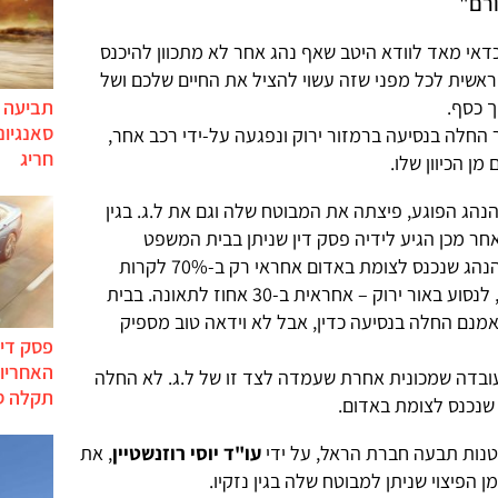
רם"
כדאי מאד לוודא היטב שאף נהג אחר לא מתכוון להיכנס
ן ראשית לכל מפני שזה עשוי להציל את החיים שלכם ושל
תביעה י
ך כסף.
סאנגיונ
החלה בנסיעה ברמזור ירוק ונפגעה על-ידי רכב אחר,
חריג
מן הכיוון שלו.
נהג הפוגע, פיצתה את המבוטח שלה וגם את ל.ג. בגין
חר מכן הגיע לידיה פסק דין שניתן בבית המשפט
לתביעות קטנות בנתניה, שבו נקבע שהנהג שנכנס לצומת באדום אחראי רק ב-70% לקרות
התאונה, בעוד של.ג – שהחלה, כאמור, לנסוע באור ירוק – אחראית ב-30 אחוז לתאונה. בבית
מנם החלה בנסיעה כדין, אבל לא וידאה טוב מספיק
פסק דין
האחריות
ובדה שמכונית אחרת שעמדה לצד זו של ל.ג. לא החלה
תקלה ס
שנכנס לצומת באדום.
נות תבעה חברת הראל, על ידי
עו"ד יוסי רוזנשטיין
, את