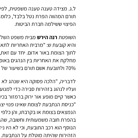
ל.ג. מצידה טענה טענה משפטית, לפי
תורם המהווה הפרת נטל בלבד', כלומר
הפיצוי ששילמה חברת הביטוח.
השופטת
רנה הירש
מבית משפט השלום 
והיא קובעת ש: "מרבית האחריות לתא
לתוך הצומת באור אדום. יחד עם זאת
מחלקת את האחריות בין הנהגים באופ
70% ולתובעת אשם תורם בשיעור של 30%."
לדבריה, "הלכה פסוקה היא שנהג לא 
ועליו לנהוג בזהירות סבירה כדי למנוע
כאשר קיים מופע אור ירוק ברמזור בכיוו
"כניסת הנתבעת לצומת שאינו פנוי יצרה
הנמצאים בצומת או בקרבתו, והן כלפי 
בהפרת חובה משמעותית וחשובה, שהביא
הנוסף הוא רכב התובעת, וכי לא היו נ
הזהירות שהיתה מוטלת על הנתבעת. ה