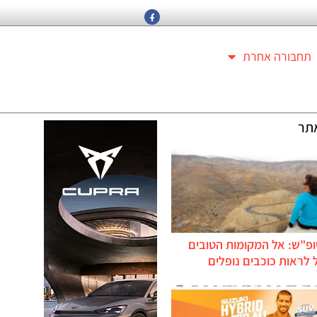
תחבורה אחרת
תר
ופ"ש: אל המקומות הטובים
לראות כוכבים נופלים