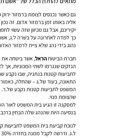
מתאים להחלת הכלל של "אשם תו
גם כאשר נכנסים לצומת ברמזור ירוק 
אליה באותו זמן ברמזור אדום. זה נכו
יקיריכם, אבל גם מכיוון שזה עשוי לחסו
כך למדה לאחרונה על בשרה ל.ג, אשר 
נהוג בידי נהג שלא ציית לרמזור האדום 
חברת הביטוח
הראל
, אשר ביטחה את ה
הנזקים שנגרמו לשתי המכוניות, אך לא
המשפט לתביעות קטנות נקבע של.ר. א
שהצומת פנוי.
למסקנה זו הגיע בית המשפט לאור הע
בנסיעה היות שהנהג שלה הבחין ברכב 
לנוכח קביעת בית המשפט לתביעות קט
ל.ג. ודרשה לקבל ממנה בחזרה 30% מן הפיצוי שניתן למבוטח שלה בגין נזקיו.