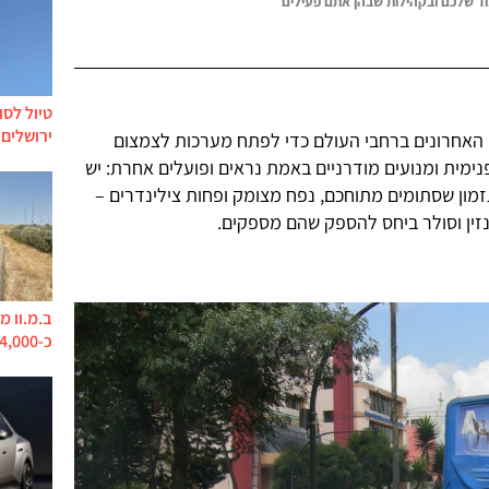
ד שלכם ובקהילות שבהן אתם פעילים
טיול לסו
ירושלים 
האחרונים ברחבי העולם כדי לפתח מערכות לצמצום
נימית ומנועים מודרניים באמת נראים ופועלים אחרת: יש
זמון שסתומים מתוחכם, נפח מצומק ופחות צילינדרים –
ין וסולר ביחס להספק שהם מספקים.
ב.מ.וו מ
כ-744,000 מכוניות בסכנת קצר ושריפה