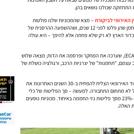
התחזוקה שכולנו נושאים בהן.
ן האירופי לביקורת
– מצא שהמכוניות שלנו פולטות
לאוויר את אותה כמות דו-תחמוצת הפחמן שהן פלטו לפני 12 שנים, ושההשפעה ההרסנית של
דור הארץ לא רק שלא פחתה אלא להיפך – היא עולה
סוכנות הביקורת של האיחוד האירופי (ECA), שערכה את המחקר ופרסמה את הדוח, מצאה שלוש
ב עצמם, "תחמנות" של יצרניות הרכב, ורגולציה כושלת של
בשורה תחתונה, מן הדוח עולה שהאיחוד האירופאי הצליח להפחית ב-30 השנים האחרונות את
 לא מתחום התחבורה. למעשה – סך הפליטות של כלי
רכב רק עלה, ובשנת 2021 הוא היווה כ-23% מסך פליטות גזי החממה באיחוד. מכוניות נוסעים
 האלה.