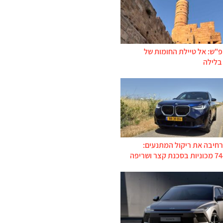
פ"ש: אל טיילת החומות של
בלילה
רחיבה את ריקול המתנעים: