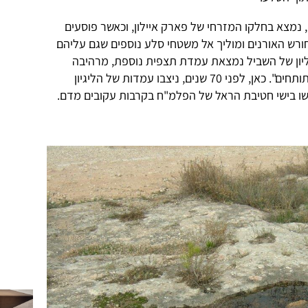
נמצא בחלקו המזרחי של פארק איילון, וכאשר פוסעים
רש האורנים ומוליך אל משטחי סלע נוספים שגם עליהם
ליון של השביל נמצאת עמדת תצפית נוספת, מרהיבה
משתי קודמותיה, והיא נקראת "רכס התותחים". כאן, לפני 70 שנים, ניצבו עמדות של הליגיון
בשו בישי חטיבת הראל של הפלמ"ח בקרבות עקובים מדם.