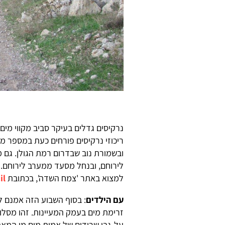
נרקיסים גדלים בעיקר סביב מקווי מים –
ריכוזי נרקיסים פורחים כעת במספר 
ובשמורת נוב שבדרום רמת הגולן. גם מ
לירוחם, ובנחל מסעד ממערב לירוחם. ע
למצוא באתר 'צמח השדה', בכתובת
il
עם הילדים
: בסוף השבוע הזה אמנם ל
זרימת מים בעמק המעיינות. זהו מסלו
על-גבי שרידים של אמות מים מן המאה