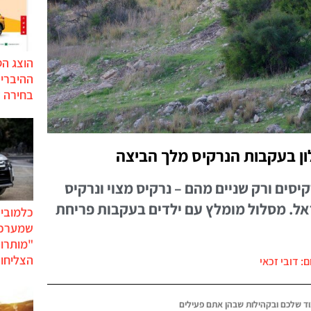
הוצג ה
בחירה 
ון בעקבות הנרקיס מלך הביצה
 מינים של נרקיסים ורק שניים מהם – נרקיס מצוי ונרקיס
ראל. מסלול מומלץ עם ילדים בעקבות פריחת
כלמוביל
שמערכו
"מותרו
הצליחו 
ם: דובי זכאי
ד שלכם ובקהילות שבהן אתם פעילים