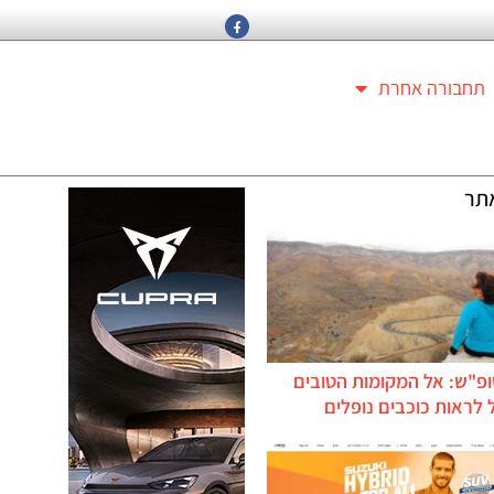
תחבורה אחרת
תר
ופ"ש: אל המקומות הטובים
לראות כוכבים נופלים