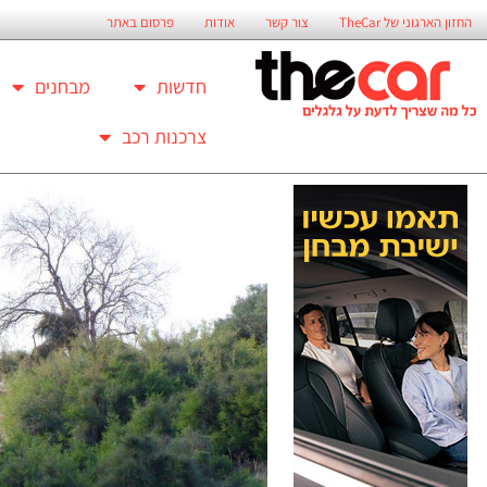
החזון הארגוני של TheCar
צור קשר
אודות
פרסום באתר
חדשות
מבחנים
צרכנות רכב