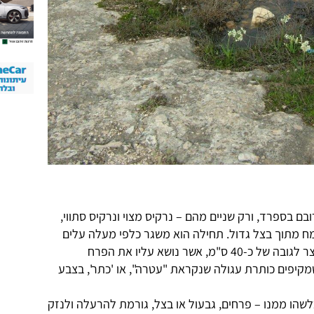
 נרקיסים, רובם בספרד, ורק שניים מהם – נרקיס מצוי ונרקיס סתווי,
מח מתוך בצל גדול. תחילה הוא משגר כלפי מעלה עלים
צרים וארוכים, ולאחריהם צומח גבעול צר לגובה של כ-40 ס"מ, אשר נושא עליו את הפרח
קיפים כותרת עגולה שנקראת "עטרה", או 'כתר', בצבע
שהו ממנו – פרחים, גבעול או בצל, גורמת להרעלה ולנזק