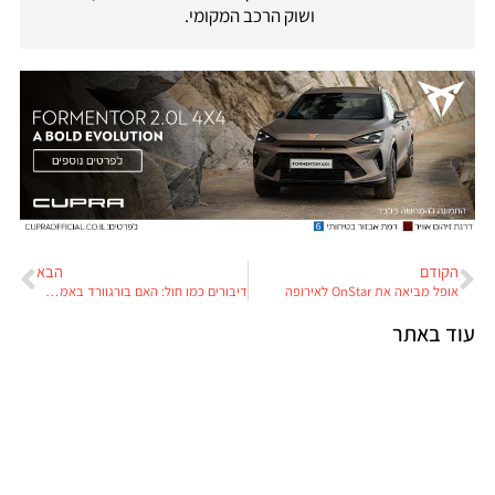
ושוק הרכב המקומי.
הקודם
הבא
אופל מביאה את OnStar לאירופה
דיבורים כמו חול: האם בורגוורד באמת חוזרת?
עוד באתר