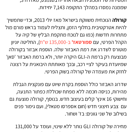
שממנה נמסרו במהלך התקופה 7,143 יחידות.
קורולה
הנוכחית משווקת בישראל מאז יולי 2013, וכדי שתמשיך
להיות אטרקטיבית בחלוף הזמן, ותצליח לעמוד בראש מורם מול
מתחרות חדשות (כמו גם לנוכח מתקפת הבליץ של קיה על
הקהל הפרטי, עם
ספורטאז'
ב-135,000 ש"ח
), החליטה יוניון
מוטורס לשדרג את רמת האבזור שלה. הוספת אבזור בקורולה
מבוצעת רק ברמת ה-GLI היקרה יותר, ולא ברמת האבזור 'סאן'
שמיועדת בעיקר לציי רכב, ובכך מאותתת היבואנית על רצונה
לחזק את מעמדה של קורולה בשוק הפרטי.
שדרוג האבזור כולל הוספת בקרת שיוט עם פונקצית הגבלת
מהירות, כניסה חכמה ללא מפתח שכוללת כפתור התנעה,
וחישוקי 16 אינץ' קלים בעיצוב חדש. בנוסף, קורולה מוצעת גם
עם צבע חיצוני חדש (חום אספרסו מטאלי), ועם גימור פנים
בשילוב של שני גוונים: בז' ושחור.
מחירה של קורולה GLI נותר ללא שינוי, ועומד על 131,000