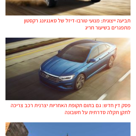
תביעה ייצוגית: מנועי טורבו-דיזל של סאנגיונג רקסטון
מתפגרים בשיעור חריג
פסק דין חדש: גם בתום תקופת האחריות יצרנית רכב צריכה
לתקן תקלה סדרתית על חשבונה