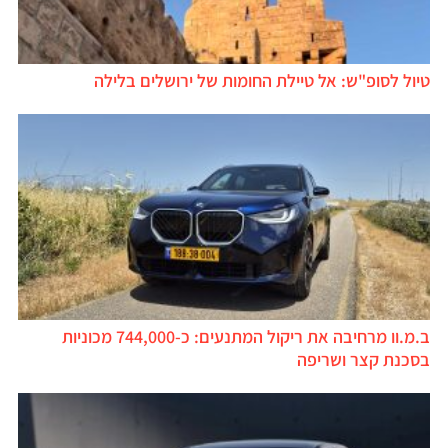
טיול לסופ"ש: אל טיילת החומות של ירושלים בלילה
ב.מ.וו מרחיבה את ריקול המתנעים: כ-744,000 מכוניות
בסכנת קצר ושריפה