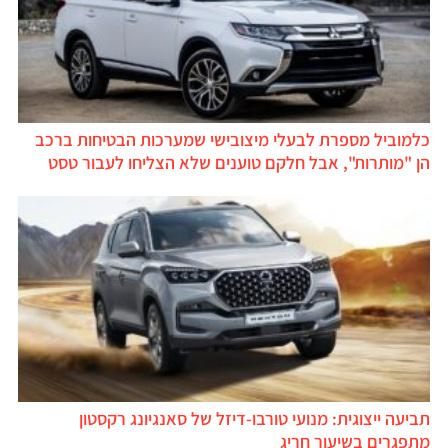
כלמוביל מספרת לבעלי מיצובישי שמערכות הבטיחות ברכב
הן "מותרות", אבל חלקם טוענים שלא הצליחו לעבור טסט
תביעה ייצוגית: מנועי טורבו-דיזל של סאנגיונג רקסטון
מתפגרים בשיעור חריג