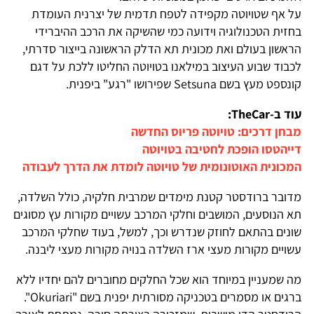
על אף שטויוטה מקפידה לטפח תדמית של יצרנית העומדת
בחזית הטכנולוגיה וידועה כמי שהשיקה את הרכב ההיברידי
הראשון בעולם ואת מכונית תא הדלק הראשונה בייצור סדרתי,
לכבוד שבוע העיצוב במילאנו בטויוטה החליטו ללכת על דגם
קונספט מעץ בשם Setsuna שפירושו "רגע" ביפנית.
עוד ב-TheCar:
מבחן דרכים: טויוטה פריוס החדשה
דייהטסו הופכת לחטיבה בטויוטה
המכונית האוטונומית של טויוטה לומדת את הדרך לעבודה
מדובר ברודסטר קטנת מימדים שמרבית חלקיה, כולל השלדה,
תא הנוסעים, המושבים וחלקי המרכב עשויים מקורות עץ מסוגים
שונים בהתאם לחוזק שנדרש וכך, למשל, בעוד שחלקי המרכב
עשויים מקורות מעצי ארז השלדה בנויה מקורות מעצי ליבנה.
מה שמעניין במיוחד הוא שכל החלקים מחוברים להם יחדיו ללא
ברגים או מסמרים בטכניקה מסורתית יפנית בשם "Okuriari".