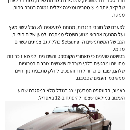
הרודסטר הדו מושבית, שמזכירה בצורתה סירה, נמתחת לאורך
של קצת יותר מ-3 מטרים ומציגה צללית נמוכה בגובה פחות
ממטר.
לצערם של חובבי הנגרות, מתחת למעטפת לא הכל עשוי מעץ
ועל ההנעה אחראי מנוע חשמלי ממתכת ולמען שלום חוליות
הגב של המשתמשים ה- Setsuna כוללת גם צמיגים עשויים
מגומי.
בטויוטה טוענים כי מאחורי הקונספט והשם ניתן למצוא זיכרונות
מחוויות ומרגעים בלתי נשכחים שאנשים צוברים במכוניות
שלהם, עוברים מדור לדור והופכים לחלק מתבנית נוף חיינו
ממש כמו העצים שסביבנו.
כאמור, הקונספט המרענן יוצג בגודל מלא במסגרת שבוע
העיצוב במילאנו שצפוי להיפתח ב-12 באפריל.