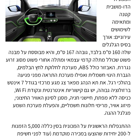
הדו-מושבית
קטנה
ומתאימה
לשימושים
עירוניים: אורך
בסיס הגלגלים
שלה 160 ס"מ בלבד, גובהה 167 ס"מ, והיא מבוססת על מבנה
פשוט שכולל מתלה קדמי עצמאי ומתלה אחורי פשוט מסוג זרוע
נגררת. האבזור כולל ABS, מערכת לחלוקת לחץ הבלמים,
הגברת היגוי חשמלית ואפילו מערכת התראה מפני פגיעה
בהולכי רגל. את תא הנהג מפאר צג מגע מרכזי בגודל 7 אינטש
ברזולוציה גבוהה, יש גם קישוריות אינטרנטית ונקודת Wi Fi,
כניסה ללא מפתח, חיישני חניה, מסנן לסינון האוויר החיצוני,
מיזוג אוויר, מרימי חלונות חשמליים, והפעלת מערכת השמע
מגלגל ההגה.
ההתנפלות הראשונית על המכונית בסין כללה 5,000 הזמנות
ל-200 יחידות שהוצעו במכירה מוקדמת (עוד לפני חשיפת