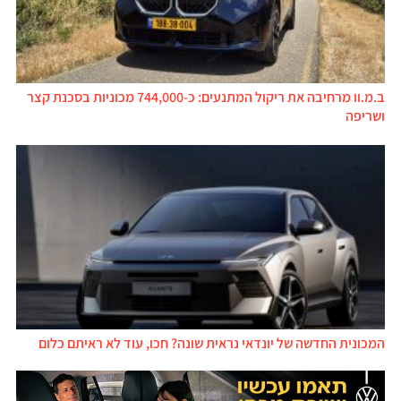
ב.מ.וו מרחיבה את ריקול המתנעים: כ-744,000 מכוניות בסכנת קצר
ושריפה
המכונית החדשה של יונדאי נראית שונה? חכו, עוד לא ראיתם כלום