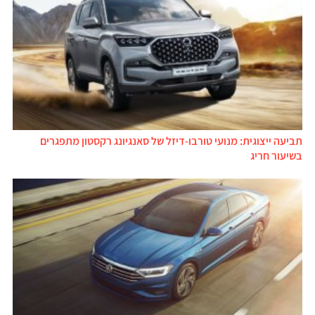
תביעה ייצוגית: מנועי טורבו-דיזל של סאנגיונג רקסטון מתפגרים
בשיעור חריג