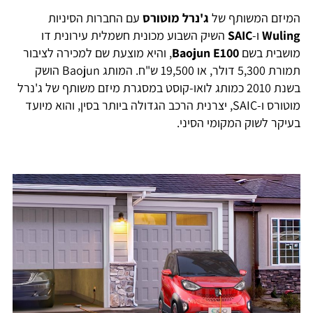
המיזם המשותף של
ג'נרל מוטורס
עם החברות הסיניות
Wuling
ו-
SAIC
השיק השבוע מכונית חשמלית עירונית דו
מושבית בשם
Baojun E100
, והיא מוצעת שם למכירה לציבור
תמורת 5,300 דולר, או 19,500 ש"ח. המותג Baojun הושק
בשנת 2010 כמותג לואו-קוסט במסגרת מיזם משותף של ג'נרל
מוטורס ו-SAIC, יצרנית הרכב הגדולה ביותר בסין, והוא מיועד
בעיקר לשוק המקומי הסיני.