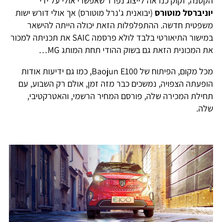
הקטנה, זקוק כנראה לייצוג נפרד שאפשרי אולי על ידי
יוניברסל מוטורס
(יבואנית ג'נרל מוטורס) אך אולי דורש ישות
משפטית חדשה. ההתפלפלות הזאת יכולה הייתה להישאר
במישור התיאורטי בלבד לולא פרסמה SAIC את תכניתה למכור
את המכונית הזאת גם בשוק ההודי תחת המותג MG…
מכל מקום, הפיתוח של Baojun E100, כמו גם ידיעות אודות
הופעתה הצפויה, נמשכים כבר מזה זמן, אולם רק השבוע, עם
תחילת המכירה שלה, פורסם המחיר הרשמי, והאטרקטיבי,
שלה.