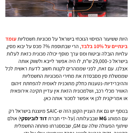
היות ששיעור המיסוי הנוכחי בישראל על מכוניות חשמליות
עומד
בינתיים על 10% בלבד
, הרי שבתוספת 7% מכס על יבוא מסין,
עלויות הובלה וביטוח ומס ערך מוסף יכולה מכונית כזאת לעלות
בישראל כ-29,000 ש"ח, לו היה אפשר לייבא ולשווק אותה
אצלנו. עם זאת, לפני שממהרים לקנות חשוב לדעת ראשית לכל
שממשלת סין מסבסדת את מחירי המכוניות החשמליות
וההיברידיות-נטענות כחלק מתוכנית לאומית להפחתת זיהום
האוויר מכלי רכב, ושלמכונית הזאת אין עדיין תקינה אירופאית
או אמריקנית לכן אי אפשר למכור אותה כאן.
בנוסף יש גם את העניין הקטן הזה ש-SAIC מיוצגת בישראל רק
עם המותג
MG
שבבעלותה (על-ידי חברת
דוד לובינסקי
) אולם
שיתוף הפעולה שלה עם GM, שבמסגרתו פותחה החשמלית