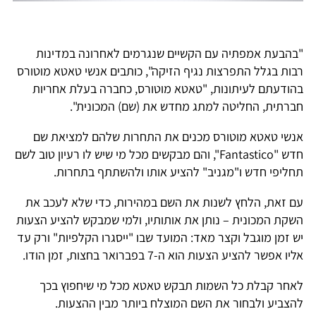
"בהבעת אמפתיה עם הקשיים שנגרמים לאחרונה במדינות
רבות בגלל התפרצות נגיף הזיקה", כותבים אנשי טאטא מוטורס
בהודעתם לעיתונות, "טאטא מוטורס, כחברה בעלת אחריות
חברתית, החליטה למתג מחדש את (שם) המכונית".
אנשי טאטא מוטורס מכנים את התחרות שלהם למציאת שם
חדש "Fantastico", והם מבקשים מכל מי שיש לו רעיון טוב לשם
תחליפי חדש ו"מגניב" להציע אותו ולהשתתף בתחרות.
עם זאת, הלחץ לשנות את השם במהירות, כדי שלא לעכב את
השקת המכונית – נותן את אותותיו, ולמי שמבקש להציע הצעות
יש זמן מוגבל וקצר מאד: המועד שבו "ייסגרו הקלפיות" ורק עד
אליו אפשר להציע הצעות הוא ה-7 בפברואר בחצות, זמן הודו.
לאחר קבלת כל השמות תבקש טאטא מכל מי שיחפוץ בכך
להצביע ולבחור את השם המוצלח ביותר מבין ההצעות.