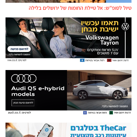
טיול לסופ"ש: אל טיילת החומות של ירושלים בלילה