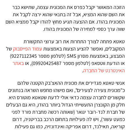
הזוכה המאושר יקבל כפרס את המכונית עצמה, שתישא כבר
את השם שהוא המציא, אבל זה בתנאי שהוא ירצה לקבל את
המכונית בהודו. אם ההצעה תגיע מחוץ להודו יקבל ממציא השם
שווה ערך כספי למחירה של המכונית בהודו.
טאטא פתחה לצורך התחרות את רוב ערוצי התקשורת
המקובלים, ואפשר להציע הצעות באמצעות
עמוד הפייסבוק
של
המבצע, באמצעות מסרון SMS (לטלפון מספר 9227112345)
או הודעת ווטסאפ (לטלפון מספר 09920425487), או
באתר
האינטרנט של החברה
.
אנשי טאטא מגדירים את מכונית ההאצ'בק הקטנה שלהם
כ"מכונית צעירה לצעירים", ואם מישהו מחפש השראה בנתונים
שקשורים לחברה עצמה כדאי אולי לדעת שטאטא מוטורס היא
חלק מן הקונצרן התעשייתי הגדול ביותר בהודו, היא גם הבעלים
של חברת לנד-רובר יגואר (שאותה רכשה מחברת פורד לפני
כמעט עשור), ויש לה פעילויות בתחום הרכב בבריטניה, דרום
קוריאה, תאילנד, דרום אפריקה ואינדונזיה, כמו גם פעילות