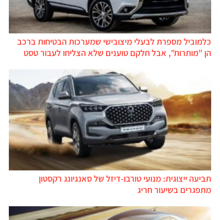
כלמוביל מספרת לבעלי מיצובישי שמערכות הבטיחות ברכב
הן "מותרות", אבל חלקם טוענים שלא הצליחו לעבור טסט
תביעה ייצוגית: מנועי טורבו-דיזל של סאנגיונג רקסטון
מתפגרים בשיעור חריג