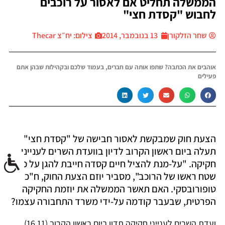
הממשלה תחליט אם לאסור על רוכבים
לחבוש "קסדת חצי"
שחר הזלקורן
13 בנובמבר, 2014
צילום: יח״צ Thecar
אוהבים את הכתבה? שתפו אותה עם חברים, בעמוד שלכם ובקהילות שבהן אתם
פעילים
הצעת חוק שמבקשת לאסור חבישה של "קסדת חצי"
תעלה ביום ראשון הקרוב לדיון בוועדת השרים לענייני
חקיקה. "על-מנת להציל חיים קסדה חייבת להגן על כל
שטח ראשו של הרוכב", מסביר יוזם הצעת החוק, ח"כ
טופורובסקי. האם תאשר הממשלה את יוזמת החקיקה
הפרטית, שבעבר קודמה על-ידי משרד התחבורה עצמו?
ועדת השרים לענייני חקיקה תדון ביום ראשון הקרוב (16.11)