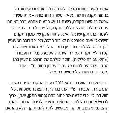
אולם, האיסור אותו מבקש להנהיג ח"כ טופורובסקי מותנה
בניסוח תקנה חדשה על-ידי משרד התחבורה – אותו משרד
שכשל בניסיונו הקודם, בשנת 2011. הבעיה שהתעוררה באותה
עת נגעה לדרישה שנכללה בתקנה, ולפיה כל קסדה תידרש
לעמוד בתו תקן ישראלי. אלא שתווי התקן של מכון התקנים
הישראלי אינם מפורסמים לציבור הרכב, ולכן כל רוכב המעוניין
בכך נדרש לשלם עבור עיון בתקן הרלוונטי. מאחר שחבישת
קסדה לא תקנית אמורה הייתה להיקבע כעבירת תעבורה
(שהיא עבירה פלילית), חוסר יכולתם של הרוכבים לעיין בתו
התקן עלול היה להוות פגיעה ב"עקרון החוקיות" – אחד
מעקרונות היסוד של המשפט הפלילי.
בדיון שערכה הוועדה במאי 2011 בעניין התקנה שניסח משרד
התחבורה, הסבירה עו"ד אתי בנדלר, היועצת המשפטית של
הוועדה, כי "כדי לדעת מה כתוב בהם (בתווי התקן, ש.ה), צריך
לרכוש אותם בתשלום – הם אינם זמינים לציבור הרחב – והגם
שהם מאומצים בחקיקה, מבקשים לתת להם תוקף שלא בהתאם