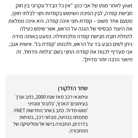
ynet לאחר מותו של אבי כהן: "אין כל הבדל עקרוני בין חוק
חבישת קסדה, לבין הפיכת השימוש בקסדות-חצי לבלתי חוקי,
מטעם אחד פשוט – קסדת-חצי אינה קסדה. היא אינה ממלאת
את היעוד הבסיסי של הגנה על הראש, אשר שימש כעילה
להחלת חובת חבישת קסדה מלכתחילה. כמעט באותה מידה
ניתן לשים כובע-בד על הראש, ולכנותו 'קסדת בד'. אישית אגב,
אני מעדיף לכנות את קסדת-החצי בשם 'צלחת-פדחת'. זה
תיאור הרבה יותר מדויק".
שחר הזלקורן
עיתונאי רכב מאז שנת 2000, כתב וערך
בעיתונים 'הארץ', 'גלובס' ומגזיני
'מוטו-מדיה'. כתב באתר החדשות YNET.
מתמחה בנהיגה, מבחני רכב, בטיחות
בדרכים, תחבורה בישראל ופוליטיקה של
התחבורה.