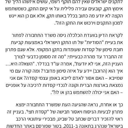
לתקנים ישראלים שאין להם תוקף רשמי, עושים איזשהו הליך של
אימוץ תקן, קובעים עבירה פלילית על אי קיום התקן, כשמשתמש
הקצה לא יודע מה כתוב בכלל באותו תקן, אלא אם כן הוא ייגש
למכון התקנים וירכוש את התקן הזה".
לקראת הדיון בוועדת הכלכלה ניסה משרד התחבורה לפתור
את בעיית "הסודיות" של תו התקן הישראלי באמצעות קביעת
חובת סימון של קסדות שעומדות בתקן המקומי. אלא שגם פתרון
זה התברר עד מהרה כבעייתי: "מה זה מסומן כדבעי לצורך
העניין הזה, אני לא יודעת", אמרה עו"ד בנדלר. "השאלה היא…
איך הוא (הרוכב) יידע על איזה סימון מדובר? ומה קורה עם מי
שמייבא – האם אסור לאדם לייבא באופן עצמי קסדה? אם אני
נמצאת בארצות הברית וקונה לנכדי קסדות לרכיבה על אופניים
– האם אני יכולה להשתמש בהן או לו?".
כך או אחרת, נראה שהגיעה העת שמשרד התחבורה ימצא
פתרון לבעיות הניסוח ויאסור חבישה של "קסדת חצי". בעניין זה
ראוי להזכיר דברים שכתב טל שביט, מבכירי עיתונאי הרכב
בישראל שנהרג בתאונה ב-2011, בטור שפורסם באתר החדשות