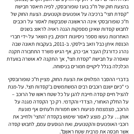
בהצעת חוק של ח"כ בועז טופורובסקי, לפיה תיאסר חבישת
"קסדת חצי" ברכיבה על אופנועים וקטנועים. הצעת החוק של
ח"כ טופורובסקי אינה הראשונה שמבקשת לאסור על רוכבים
לחבוש קסדות שאינן מספקות הגנה ראויה לראש: בשנים
האחרונות נעשו מספר ניסיונות דומים, בין השאר על-ידי חברי
הכנסת איתן כבל וזאב בילסקי. ב-2011, בעקבות תאונה שבה
נהרג כדורגלן העבר אבי כהן, אף הגיש משרד התחבורה תקנה
שאסרה על חבישת "קסדת חצי", אך התקנה לא אושרה בוועדת
הכלכלה בגלל ליקויים חמורים בניסוחה.
בדברי ההסבר המלווים את הצעת החוק, מציין ח"כ טופורובסקי
כי "כיום ישנם רוכבים רבים המשתמשים ב'קסדות חצי'. על-מנת
להציל חיים קסדה חייבת להגן על כל שטח ראשו של הרוכב –
על החלק האחורי, הצדדי והקדמי. רק כך הקסדה מגנה על
הרוכב, מצמצמת פגיעות ראש חמורות ולעתים אף מונעת
אותן… על כן, מוצע לאסור שימוש בקסדת 'החצי' ולחייב את
רוכבי האופנועים והקטנועים, ואת הנוסעים עמם, לחבוש קסדה
אשר תכסה את מרבית שטח ראשם".