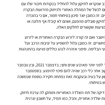
שנקראו לתיקון עלול להחליד בנקודות חיבור שלו עם
רום לכשל של המתלה האחורי ולניתוק מזרועות הבקרה
זה כמובן יוצר סיכון בטיחותי חמור, אם כי בהונדה
 שנקראו לתיקון סובלים מהפגם, ושהם לא קיבלו אף תלונה או
 פציעות שקשורים לחלקים האלה.
בר ואם זה קורה לזרוע הבקרה האחורית או לזרוע
ושרים. זה כמובן עלול להשפיע על יציבות הרכב ועל
עי הבלימה. סימני אזהרה לנהג כוללים פגיעה בהתנהגות
בהונדה למדו לראשונה על הבעיה כבר לפני יותר מארבע שנים וחצי, בדצמבר 2021, ובין נובמבר
20 הם החלו לעקוב אחר כלי רכב שהיה להם סיכוי להיפגע. בספטמבר
ון על בעיה ובעקבות זאת נפתחה חקירה נוספת שנמשכה
 בטיחותי.
דיקה של תת-השלדה האחוריות ותותקן לה ערכת חיזוק.
תת-שלדה אחורית, והכל, כמו תמיד, על חשבון יצרנית