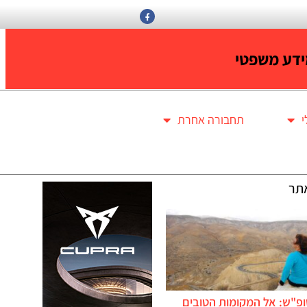
דע משפטי
תחבורה אחרת
תר
ופ"ש: אל המקומות הטובים