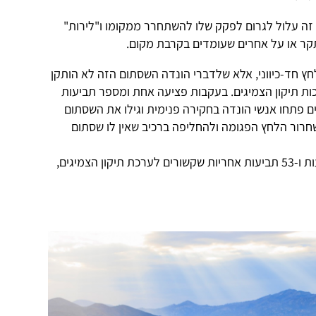
 זה עלול לגרום לפקק שלו להשתחרר ממקומו ו"לירות"
ר או על אחרים שעומדים בקרבת מקום.
חץ חד-כיווני, אלא שלדברי הונדה השסתום הזה לא הותקן
ות תיקון הצמיגים. בעקבות פציעה אחת ומספר תביעות
ם פתחו אנשי הונדה בחקירה פנימית וגילו את השסתום
חרור הלחץ הפגומה ולהחליפה ברכיב שאין לו שסתום
לדברי הונדה ידוע לה על שמונה פציעות ו-53 תביעות אחריות שקשורים לערכת תיקון הצמיגים,