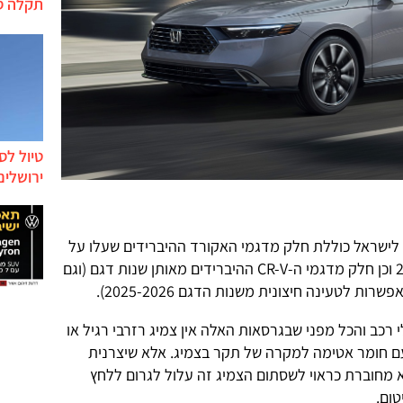
תקלה ס
טיול לס
ירושלים
 לישראל כוללת חלק מדגמי האקורד ההיברידים שעלו על
כבישי ארה"ב בשנות הדגם 2023-2026 וכן חלק מדגמי ה-CR-V ההיברידים מאותן שנות דגם (וגם
הכל זומנו בארה"ב 1,049,883 כלי רכב והכל מפני שבגרסאות האלה אין צמיג רזרבי רגיל או
עם חומר אטימה למקרה של תקר בצמיג. אלא שיצרנית
מחוברת כראוי לשסתום הצמיג זה עלול לגרום ללחץ
ום.