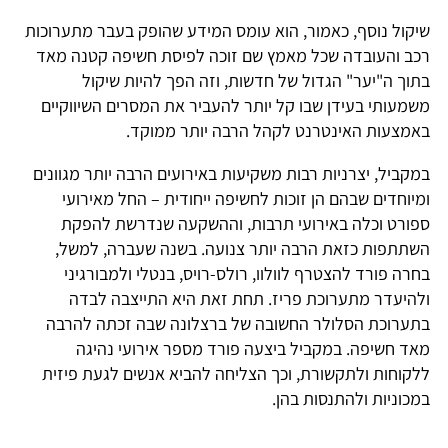
שיקול נוסף, כאמור, הוא עומס המידע שהופק בעבר מתערוכות
רכב והעובדה שכל מאמץ שם זוכה לפיסת חשיפה קטנה מאד
בתוך ה"יער" הגדול של חדשות, וזה הפך להיות שיקול
משמעותי בעידן שבו קל יותר להעביר את המסרים השיווקיים
באמצעות האינטרנט לקהל הרבה יותר ממוקד.
במקביל, יצרניות רבות משקיעות באירועים הרבה יותר מגוונים
ומיוחדים שבהם הן זוכות לחשיפה ייחודית – החל מאירועי
ספורט וכלה באירועי תרבות, וההשקעה שנדרשת להפקת
השתתפות כזאת הרבה יותר צנועה. בשנה שעברה, למשל,
בחרה פורד להצטרף לוולוו, רולס-רויס, בנטלי ולמבורגיני
ולהיעדר מתערוכת פריז. תחת זאת היא התייצבה לבדה
בתערוכת הסלולר החשובה של ברצלונה שבה זכתה להרבה
מאד חשיפה. במקביל ביצעה פורד מספר אירועי נהיגה
ללקוחות ולתקשורת, וכך הצליחה להביא אנשים לגעת פיזית
במכוניות ולהתנסות בהן.