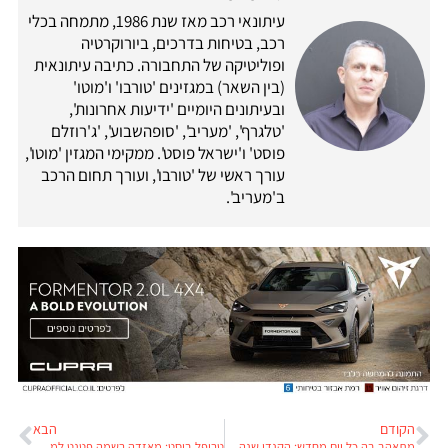
עיתונאי רכב מאז שנת 1986, מתמחה בכלי
רכב, בטיחות בדרכים, ביורוקרטיה
ופוליטיקה של התחבורה. כתיבה עיתונאית
(בין השאר) במגזינים 'טורבו' ו'מוטו'
ובעיתונים היומיים 'ידיעות אחרונות',
'טלגרף', 'מעריב', 'סופהשבוע', 'ג'רוזלם
פוסט' ו'ישראל פוסט'. ממקימי המגזין 'מוטו',
עורך ראשי של 'טורבו', ועורך תחום הרכב
ב'מעריב'.
הקודם
הבא
מתאהב בה כל יום מחדש: הקנדי שנהג מעל למיליון קילומטרים בפורשה 911 טורבו שלו
טריפל בוסט: מאזדה רשמה פטנט למנוע עם שלושה מגדשים