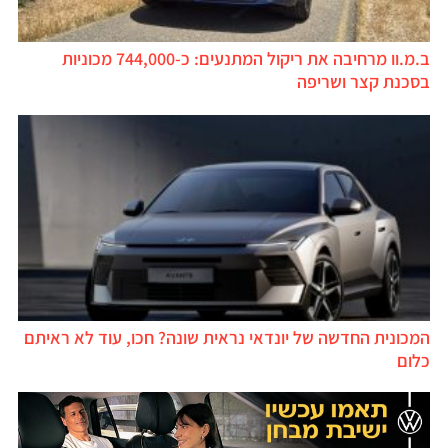
ב.מ.וו מרחיבה את ריקול המתנעים: כ-744,000 מכוניות
בסכנת קצר ושריפה
המכונית החדשה של יונדאי נראית שונה? חכו, עוד לא ראיתם
כלום