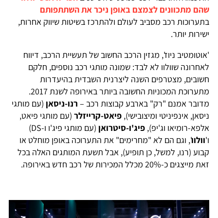
שהם מתכוונים לצמצם באופן ניכר את השתתפותם
בתערוכות רכב מסביב לעולם ולהתרכז בשיטות שיווק אחרות,
ישירות יותר.
'אוטומטיב ניוז', מגזין הרכב החשוב של תעשיית הרכב, דיווח
לאחרונה שוולוו לא לבד: שמונה מותגי רכב נוספים, חלקם
חשובים, מצטרפים השנה ליצרנית השבדית בהיעדרות
מתערוכת המכוניות החשובה ביותר באירופה לשנת 2017.
מדובר אמנם "רק" בארבע קבוצות רכב –
רנו-ניסאן
(עם מותגי
ניסאן, אינפיניטי ומיצובישי),
פיאט-קרייזלר
(עם מותגי פיאט,
אלפא-רומיאו וג'יפ),
פיג'ו-סיטרואן
(עם מותגי פיג'ו ו-DS)
ו'
וולוו
', וגם הם לא "מחרימים" את התערוכה באופן מוחלט או
קבוע (רנו, למשל, כן תופיע), אבל תשעת המותגים האלה בכל
זאת מייצגים כ-20% מכלל המכירות של רכב חדש באירופה.