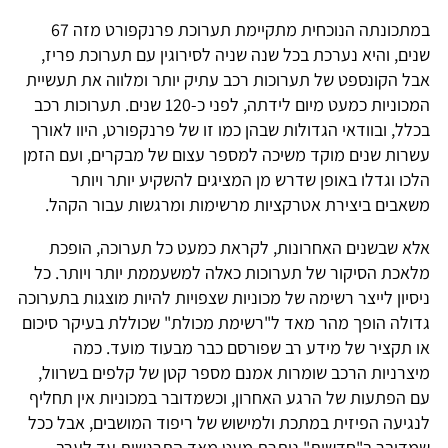
במתכונתה הנוכחית מתקיימת תערוכת פרנקפורט מזה 67
שנים, והיא נערכת בכל שנה שניה לסירוגין עם תערוכת פריז,
אבל הקונספט של תערוכות רכב עתיק יותר ומלווה את תעשיית
המכוניות כמעט מיום לידתה, לפני כ-120 שנים. תערוכות רכב
בכלל, ובוודאי הגדולות שבהן כמו זו של פרנקפורט, היוו לאורך
עשרות שנים מוקד משיכה למספר עצום של מבקרים, ועם הזמן
הלכו וגדלו באופן שדרש מן המציגים להשקיע יותר ויותר
משאבים ביצירת אטרקציות מרשימות ומרגשות עבור הקהל.
אלא שבשנים האחרונות, לקראת כמעט כל תערוכה, הופכת
מלאכת הסיקור של תערוכות כאלה למשעממת יותר ויותר. כל
ניסיון לייצר רשימה של מכוניות שצפויות להיות מוצגות בתערוכה
גדולה הופך מהר מאד ל"רשימת מכולת" שכוללת בעיקר סיכום
או תקציר של מידע רב שפורסם כבר מבעוד מועד. כמה
מיצרניות הרכב שומרות אמנם מספר קטן של קלפים בשרוול,
עם הפתעות של הרגע האחרון, וכשמדובר במכוניות אין תחליף
לנגיעה הפיזית במתכת ולמישוש של ריפוד המושבים, אבל ככל
שמדובר ב"חדשות" נותרת מעט מאד התרגשות עד לערב