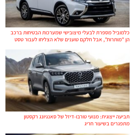
כלמוביל מספרת לבעלי מיצובישי שמערכות הבטיחות ברכב
הן "מותרות", אבל חלקם טוענים שלא הצליחו לעבור טסט
תביעה ייצוגית: מנועי טורבו-דיזל של סאנגיונג רקסטון
מתפגרים בשיעור חריג