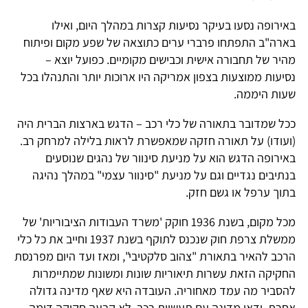
באירופה נסעו בעיקר נסיעות קצרות במהלך היום, ואילו
בארה"ב התפתחו פרברי ערים כתוצאה של שפע מקום ופיתוח
מהיר של תחבורה אישית וכבישים מקומיים. כפועל יוצא –
נסיעות ממוצעות בצפון אמריקה היו ארוכות יותר והתנהלו בכל
שעות היממה.
ככל שמדובר בתאורה של כלי רכב – הדגש בארצות הברית היה
(ועודו) על תאורה חזקה שמאפשרת לראות בלילה למרחק רב.
באירופה הדגש הוא על מניעת סינוור של נהגים שנוסעים
בנתיבים נגדיים וגם על מניעת "סינוור עצמי" במהלך נהיגה
בתוך ערפל או גשם חזק.
מכל מקום, בשנת 1936 חוקק 'משרד העבודות הציבוריות' של
ממשלת צרפת חוק שנכנס לתוקף בשנת 1937 וחייב את כל כלי
הרכב להאיר בתאורת "צהוב סלקטיבי", ומאז ועד היום מפרנסת
החקיקה הזאת עשרות תיאוריות שונות ומשונות שמתיימרות
להסביר מה עמד מאחוריה. העובדה היא שאף מדינה גדולה
אחרת, ודאי מדינה עם תעשיית רכב, לא קבעה חקיקה דומה.