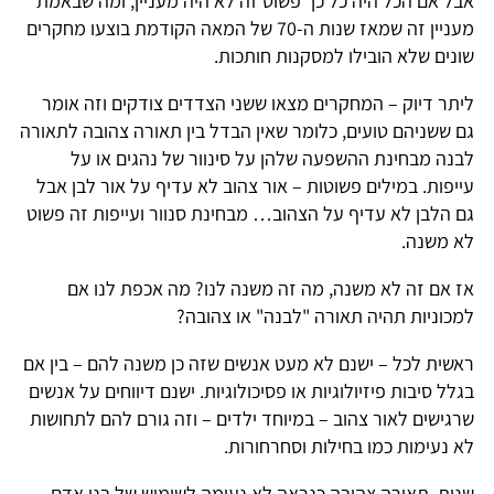
אבל אם הכל היה כל כך פשוט זה לא היה מעניין, ומה שבאמת
מעניין זה שמאז שנות ה-70 של המאה הקודמת בוצעו מחקרים
שונים שלא הובילו למסקנות חותכות.
ליתר דיוק – המחקרים מצאו ששני הצדדים צודקים וזה אומר
גם ששניהם טועים, כלומר שאין הבדל בין תאורה צהובה לתאורה
לבנה מבחינת ההשפעה שלהן על סינוור של נהגים או על
עייפות. במילים פשוטות – אור צהוב לא עדיף על אור לבן אבל
גם הלבן לא עדיף על הצהוב… מבחינת סנוור ועייפות זה פשוט
לא משנה.
אז אם זה לא משנה, מה זה משנה לנו? מה אכפת לנו אם
למכוניות תהיה תאורה "לבנה" או צהובה?
ראשית לכל – ישנם לא מעט אנשים שזה כן משנה להם – בין אם
בגלל סיבות פיזיולוגיות או פסיכולוגיות. ישנם דיווחים על אנשים
שרגישים לאור צהוב – במיוחד ילדים – וזה גורם להם לתחושות
לא נעימות כמו בחילות וסחרחורות.
שנית, תאורה צהובה כנראה לא נעימה לשימוש של בני אדם