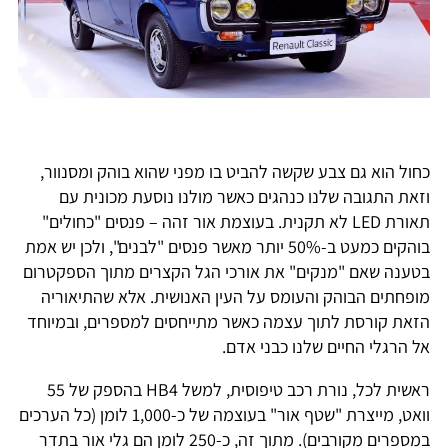
כחול הוא גם צבע שקשה להביט בו מפני שהוא בוהק ומסנוור,
וזאת התגובה שלנו כנהגים כאשר מולנו נוסעת מכונית עם
תאורת LED לא תקנית. בעוצמת אור זהה – פנסים "כחולים"
בוהקים כמעט ב-50% יותר מאשר פנסים "לבנים", ולכן יש אמת
בטענה שאם "מנקים" את אורכי הגל הקצרים מתוך הספקטרום
מופחתים הבוהק והעומס על העין האנושית. אלא שהתיאוריה
הזאת קורסת לתוך עצמה כאשר מתייחסים למספרים, ובמיוחד
אל הרגלי החיים שלנו כבני אדם.
ראשית לכל, נורת רכב טיפוסית, למשל HB4 בהספק של 55
וואט, מייצרת "שטף אור" בעוצמה של כ-1,000 לומן (כל הערכים
במספרים מקורבים). מתוך זה, כ-250 לומן הם גלי אור בתדר