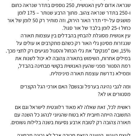
שנראה אדום לעין האנושית, 250 נוספים בתדר שנראה כתום
ו-250 בתדר שנראה צהוב. מתוך הרבע שנותר – 175 לומן
מושגים על-ידי תדר האור הירוק, וזה מותיר רק 50 לומן של אור
כחול ו-25 לומן בלבד של אור סגול.
עין אנושית מסוגלת להבחין בהבדלים בין עוצמות תאורה
שנגזרות מסינון גלי האור רק כשהם מתקרבים או עולים על
15%, ואם "מנקים" את גלי הכחול והסגול מגיעים רק לחצי מכך.
במילים אחרות, השימוש בתאורה צהובה לא יכול לשנות את
רמת הסנוור מפני שהעין האנושית בקושי מבחינה בהבדל,
וממילא נדרשת עוצמת תאורה מינימלית.
ומה לגבי נהיגה בערפל ובגשם? האם אורכי הגל הקצרים
מסנוורים או לא?
ראשית לכל, זאת שאלה לא מאוד רלוונטית לישראל וגם אם
התשובה הייתה חיובית לא בטוח שהגיוני לנהוג כל השנה עם
תאורה צהובה רק לטובת ארבע נסיעות בשנה בלילות גשומים.
לעצם העניין, הטענה הזאת חביבה אבל לא נכונה מבחינה