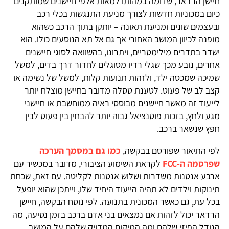
חיישן הרדאר, שדומה במהותו למאות אלפי חיישנים שמותקנים
כיום במכוניות חדשות לצורך מניעת התנגשות בכלי רכב
ובעצמים שונים ומניעת תאונה – יותקן בתוך הרכב כשהוא
מופנה לכיוון המושב האחורי אך גם אל תא הנוסעים כולו. הוא
ישדר בתדרים מילימטריים, ויתרונו, בהשוואה לסוגי חיישנים
אחרים, נובע מכך שגלי רדיו מסוגלים לחדור דרך בדים, למשל
שמיכה שמכסה ילד, ולזהות תנועות קלות, למשל של נשימה או
קצב לב של פעוט. לטענת טסלה מדובר בחיישן מוצלח יותר
לייעוד זה מאשר חיישנים מבוססי ראיה ממוחשבת או חיישני
מגע ולחץ, בזכות פוטנציאל גבוה יותר להבחין בין פעוט לבין
חפץ שנשאר ברכב.
לפי התיאור שפורסם בבקשה,
כמו גם במסמך הערכה
שפרסמה ה-FCC
לקראת השימוע הציבורי, מדובר במכשיר עם
ארבע אנטנות משדרות ושלוש אנטנות לקליטה. עם זאת, שכחת
תינוקות וילדים לא תהיה הייעוד היחיד שלו, וייתכן שהוא יופעל
בכל עת, גם כאשר המכונית בתנועה. לפי נוסח הבקשה, חיישן
הרדאר יכול לזהות אם נמצאים בני אדם ברכב בזמן נסיעה, מה
הגודל הפיזי שלהם ומה המיקום המדויק שלהם על המושב,