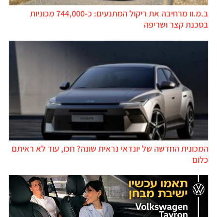
ב.מ.וו מרחיבה את ריקול המתנעים: כ-744,000 מכוניות
בסכנת קצר ושריפה
המכונית החדשה של יונדאי נראית שונה? חכו, עוד לא ראיתם
כלום