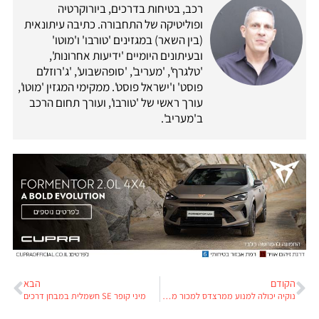
רכב, בטיחות בדרכים, ביורוקרטיה
ופוליטיקה של התחבורה. כתיבה עיתונאית
(בין השאר) במגזינים 'טורבו' ו'מוטו'
ובעיתונים היומיים 'ידיעות אחרונות',
'טלגרף', 'מעריב', 'סופהשבוע', 'ג'רוזלם
פוסט' ו'ישראל פוסט'. ממקימי המגזין 'מוטו',
עורך ראשי של 'טורבו', ועורך תחום הרכב
ב'מעריב'.
הקודם
הבא
נוקיה יכולה למנוע ממרצדס למכור מכוניות בגרמניה
מיני קופר SE חשמלית במבחן דרכים