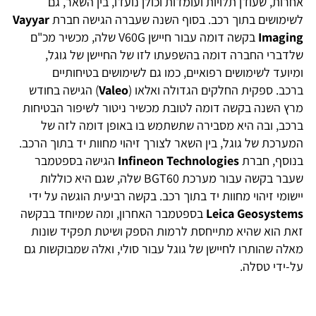
אחרות, שעודן תלויות ועומדות וכולן נועדו, בין השאר, גם
לשימושים בתוך רכב. בסוף השנה שעברה הגישה חברת
Vayyar
Imaging
בקשה דומה עבור חיישן V60G שלה, מכשיר מכ"ם
שלדברי החברה דומה בהשפעתו לזו של החיישן של גוגל,
ומיועד לשימושים רפואיים, כמו גם לשימושים בטיחותיים
ברכב. ספקית החלקים הגדולה ואלאו (
Valeo
) הגישה בחודש
מרץ השנה בקשה דומה לטובת מכשיר ניטור לשיפור הבטיחות
ברכב, ובה היא מסבירה שתשתמש בו באופן דומה לזה של
המערכת של גוגל, בין השאר לצורך זיהוי מחוות יד בתוך הרכב.
בנוסף, חברת
Infineon Technologies
הגישה בספטמבר
שעבר בקשה עבור מערכת BGT60 שלה, שגם היא כוללות
יישומי זיהוי מחוות יד בתוך רכב. בקשה רביעית הוגשה על ידי
Leica Geosystems
בספטמבר האחרון, ומה שמיוחד בבקשה
זאת הוא שהיא מתייחסת לרמות הספק ושיטת תפקיד שונות
מאלה שהותרו לחיישן של גוגל עבור סולי, ואלה שמבוקשות גם
על-ידי טסלה.