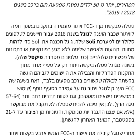
המהירים, יותר מ-50 ילדים נפטרו מפגיעת חום ברכב בשנים
2018 ו-2019
".
טסלה מבקשת מן ה-FCC ויתור מעמידה בתקנים באופן דומה
לוויתור שכבר הוענק ל
גוגל
בשנת 2018 עבור חיישנים לטלפונים
סלולריים למערכת
Soli
שלה. גוגל תכננה את Soli כדי לזהות
מחוות ותנועות ולאפשר שליטה ללא מגע בפונקציות או בתכונות
של מכשירים סלולריים (כמו טלפונים מסדרת
פיקסל
שלה).
בשונה מגוגל טסלה ביקשה ויתור רק על סעיף אחד מתוך
התקנות הפדרליות והגבילה את היישומים לגביהם הוגשה
בקשתה לכאלה שקשורים ברכב נוסעים בלבד, וזאת בשעה שה-
FCC העניק לגוגל ויתור גם על עמידה בסעיף נוסף (שימוש
במכשירים נישאים ומוטסים), וגם לטווח תדרים רחב יותר (57-64
גיגה הרץ). לכן אין סיבה להניח שטסלה לא תקבל את מבוקשה
(אלא אם יצוצו התנגדויות מנומקות והגיוניות מן הציבור עד ל-21
בספטמבר, המועד האחרון להגשתן).
אחרי שגוגל קיבלה את אישור ה-FCC הוגשו ארבע בקשות ויתור