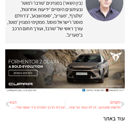
(בין השאר) במגזינים 'טורבו' ו'מוטו'
ובעיתונים היומיים 'ידיעות אחרונות',
'טלגרף', 'מעריב', 'סופהשבוע', 'ג'רוזלם
פוסט' ו'ישראל פוסט'. ממקימי המגזין 'מוטו',
עורך ראשי של 'טורבו', ועורך תחום הרכב
ב'מעריב'.
הקודם
הבא
חדשות סאנגיונג: זה לא נגמר עד שזה נגמר
יצרנית הרכב הסינית צ'רי עושה אודישן ליבואניות הרכב הישראליות
עוד באתר