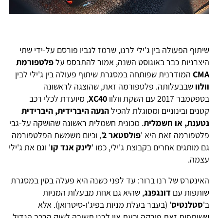
שיתוף הפעולה בין ג'ילי לרנו, שרמז לגביו פורסם על-ידי שתי
היצרניות כבר באוגוסט השנה, אמור להתבסס על
פלטפורמת
CMA
המודרנית שפותחה במסגרת שיתוף פעולה בין ג'ילי לבין
וולוו
שבבעלותה. פלטפורמה זאת, שהוצגה לראשונה
בספטמבר 2017 עם השקת וולוו
XC40
, מיועדת לכלי רכב
קטנים ובינוניים ומסוגלת להכיל
הנעה היברידית, היברידית
נטענת, או חשמלית
. מכונית חשמלית ראשונה שהושקה על-גבי
פלטפורמה זאת היא '
פולסטאר 2
', וכיום משמשת הפלטפורמה
גם מותגים אחרים בקבוצת ג'ילי, כמו '
לינק אנד קו
' וגם את ג'ילי
עצמה.
האינטרס של רנו ברור: עד לפני כשנה היא פעלה בסין במסגרת
שותפות עם
דונגפנג
, שהיא גם אחת מבעלות המניות
ב'
סטלנטיס
' (בעבר בעלת מניות בפיג'ו-סיטרואן). אלא
ששותפות זאת פורקה וכעת אין לרנו תשובה לשוק הרכב הגדול