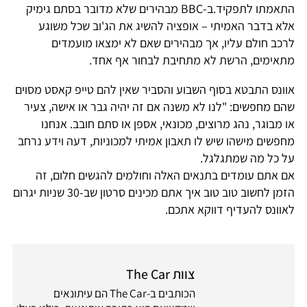
התאמתו לתפקיד.ב-BBC מבהירים שלא מדובר בסתם גימיק
אלא בדבר האמיתי – אופציה להשיג את הג'וב שכל משוגע
לרכב חולם עליו, אך מבהירים שאם לא ימצאו מועמדים
מתאימים, הרשת לא מתחיבת לבחור אף אחד.
אוונס התבטא בסוף השבוע והסביר שאין להם טייפ קאסט מסוים
שהם מחפשים: "לנו לא משנה אם זה יהיה גבר או אישה, צעיר
או מבוגר, נהג מרוצים, מכונאי, אספן או סתם חובב. אנחנו
מחפשים מישהו שיש לו תאבון אמיתי למכוניות, דעה וידע נרחב
על כל מה שמתגלגל.
אם אתם עומדים בתנאים האלה וחולמים להגשים חלום, זה
הזמן לחשוב טוב טוב איך אתם מכינים סרטון שב-30 שניות יגרום
לאוונס להעדיף דווקא אתכם.
צוות The Car
הכותבים ב-The Car הם עיתונאים