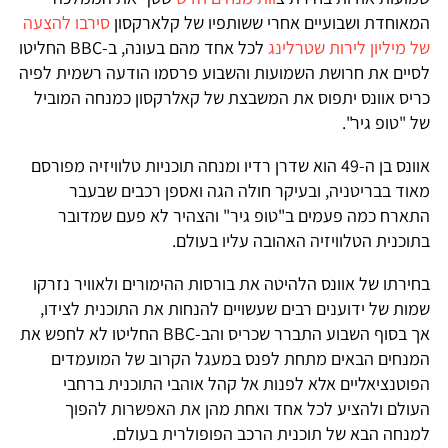
המאוחדת ושבועיים אחרי ששותפיו של קלארקסון
סירבו להצעה
של מיליון לירות שטרלינג
לכל אחד מהם בעונה, ב-BBC החליטו
לסיים את חרושת השמועות והשבוע פרסמו הודעה רשמית לפיה
כריס אוונס יתפוס את המשבצת של קאלרקסון כמנחה המוביל
של "טופ גיר".
אוונס בן ה-49 הוא שדרן רדיו ומנחה תוכניות טלוויזיה מפורסם
מאוד בבריטניה, ובעיקר חולה הגה ואספן רכבים שבעבר
התארח כמה פעמים ב"טופ גיר" והצהיר לא פעם שמדובר
בתוכנית הטלוויזיה האהובה עליו בעולם.
בחירתו של אוונס הלהיטה את בורסות ההימורים ולאוויר נזרקו
שמות של ידוענים רבים שעשויים להנחות את התוכנית לצידו,
אך בסוף השבוע התברר שכריס והב-BBC החליטו לא לחפש את
המנחים הבאים מתחת לפנס במעגל הקרוב של המועמדים
הפוטנציאליים אלא לפנות אל קהל אוהבי התוכנית ברחבי
העולם ולהציע לכל אחד ואחת מהן את האפשרות להפוך
למנחה הבא של תוכנית הרכב הפופולרית בעולם.