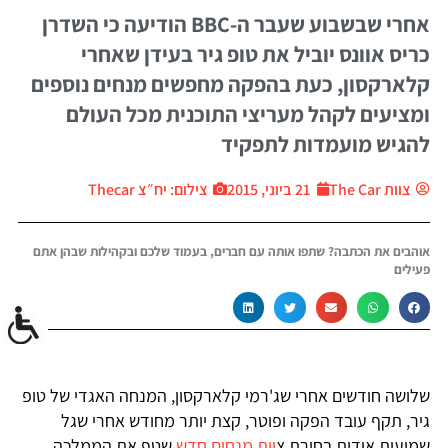
אחרי שבשבוע שעבר ה-BBC הודיעה כי השדרן
כריס אוונס יוביל את טופ גיר בעידן שאחרי
קלארקסון, כעת בהפקה מחפשים מנחים נוספים
ומציעים לקהל מעריצי התוכנית מכל העולם
להגיש מועמדות לתפקיד
צוות The Car
21 ביוני, 2015
צילום: יח״צ Thecar
אוהבים את הכתבה? שתפו אותה עם חברים, בעמוד שלכם ובקהילות שבהן אתם
פעילים
שלושה חודשים אחרי שג'רמי קלארקסון, המנחה האגדי של טופ
גיר, תקף עובד הפקה ופוטר, קצת יותר מחודש אחרי שגל
שמועות אודות בחירת צ
וות מנחים חדש
שטף את הממלכה