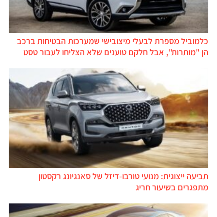
כלמוביל מספרת לבעלי מיצובישי שמערכות הבטיחות ברכב
הן "מותרות", אבל חלקם טוענים שלא הצליחו לעבור טסט
תביעה ייצוגית: מנועי טורבו-דיזל של סאנגיונג רקסטון
מתפגרים בשיעור חריג