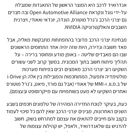
אנדרואיד לרכב היא המוצר הראשון של התאגדות שמובלת
על-ידי גוגל ונקראת Open Automotive Alliance ובה חברים
גם יצרני הרכב ג'נרל מוטורס, הונדה, יונדאי ואאודי, ויצרנית
השבבים והאלקטרוניקה NVIDIA.
מבחינת יצרני הרכב מדובר בהתפתחות מתבקשת מאליה, אבל
מאד חשובה ונדירה, היות שזה יהיה אחד התחומים הראשונים
שבו הם מאבדים שליטה – באופן מודע ומחוסר ברירה – על
תהליך פיתוח חשוב בתוך המכונית. במשך קרוב לשני עשורים
השקיעו רוב יצרני הרכב מאמצים רבים בפיתוח מערכות
מולטימדיה ותפעול, המתוחכמות והמובילות בין אלה הן i-Drive
של ב.מ.וו. ו-MMI של אאודי (אבל גם פורד, פיאט, ג'נרל מוטורס
ואחרים השקיעו לא מעט בשותפויות עם מייקרוסופט ובעצמם).
כעת, בעיקר לנוכח החדירה המהירה של טלפונים חכמים בשבע
השנים האחרונות, מבינים יצרני הרכב שאין להם כל סיכוי לעמוד
בקצב והם חייבים להתאים את עצמם למתרחש בשוק. חשוב
להדגיש גם שלאנדרואיד, ולאפל, יש קהילות עצומות של