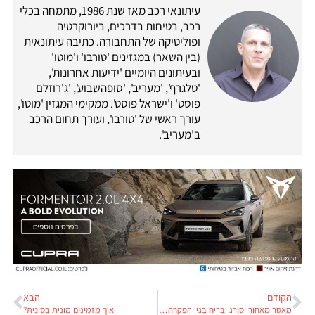
עיתונאי רכב מאז שנת 1986, מתמחה בכלי
רכב, בטיחות בדרכים, ביורוקרטיה
ופוליטיקה של התחבורה. כתיבה עיתונאית
(בין השאר) במגזינים 'טורבו' ו'מוטו'
ובעיתונים היומיים 'ידיעות אחרונות',
'טלגרף', 'מעריב', 'סופהשבוע', 'ג'רוזלם
פוסט' ו'ישראל פוסט'. ממקימי המגזין 'מוטו',
עורך ראשי של 'טורבו', ועורך תחום הרכב
ב'מעריב'.
הקודם
הבא
מאסר מאחורי סורג ובריח בגין הפקרה? לא תמיד
איך מזמינים מונית בסינית?