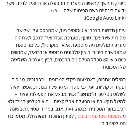
ביוני), תיחשף לראשונה מערכת ההפעלה אנדרואיד לרכב, אשר
ידועה בינתיים בשם הפיתוח שלה –GAL
(Google Auto Link).
עיתון חדשות הרכב 'אוטומוטיב ניוז', שמתבסס על "שלושה
מקורות שיודעים", טוען שמערכת אנדרואיד לרכב לא תהיה
מערכת מולטימדיה מוטמעת אלא "מוקרנת", כלומר כזאת
שמאפשרת חיבוריות בין טלפונים מבוססי אנדרואיד, שמהווים
כיום כ-80% מכלל הטלפונים החכמים, לבין מערכות השליטה
של המכונית.
במילים אחרות, באמצעות פקדי המכונית – כפתורים, מנופים
ופקודות קוליות, ועל גבי מסך המגע של המכונית, אפשר יהיה
לשלוט בטלפון. ה"מחשב" אשר מבצע את הפעולות עצמן –
למשל תקשורת או הפעלת אפליקציות – הוא הטלפון הנייד ולא
רכיב בתוך המכונית עצמה. זאת, אגב, במידה מסויימת בשונה
מ
שמועות שפרסמנו בעבר
, לפיהן התוכנה תהיה חלק ממערכת
המולטימדיה.