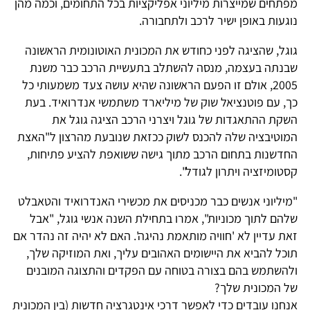
מפתחים שמייצרות מיליוני אפליקציות בכל התחומים, וכמה מהן
נוגעות באופן ישיר לרכב ולתחבורה.
גוגל, שהציגה לפני כחודש את המכונית האוטונומית הראשונה
שבנתה בעצמה, מנסה להשתלב בתעשיית הרכב כבר משנת
2005, אולם זו הפעם הראשונה שהיא עושה צעד משמעותי כל
כך, עם פוטנציאל שוק של מיליארד משתמשי אנדרואיד. בעת
השקת ההתאגדות של גוגל ויצרני הרכב הציגה גוגל את
המוטיבציה שלה להכנס לשוק ככזאת שנובעת מהרצון ל"האצת
החדשנות בתחום הרכב מתוך גישה ששואפת להציע פתיחות,
קסטומיזציה ויתרון לגודל".
"מיליוני אנשים כבר מכניסים את מכשירי האנדרואיד והטאבלט
שלהם לתוך מכוניות", אמרו בתחילת השנה אנשי גוגל, "אבל
זאת עדיין לא 'חוויה מותאמת נהיגה'. האם לא יהיה זה נהדר אם
תוכל להביא את היישומים האהובים עליך, ואת המוזיקה שלך,
ולהשתמש בהם בצורה בטוחה עם הפקדים והתצוגה המובנים
של המכונית שלך?
אנחנו עובדים כדי לאפשר דרכי אינטגרציה חדשות (בין המכונית