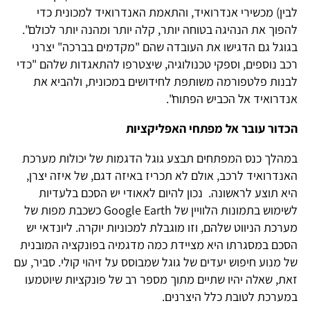
לבין) מכשירי אנדרואיד, והתאמת האנדרואיד למכונית כדי
להפוך את הנהיגה בטוחה יותר, קלה יותר ומהנה יותר לכולם".
בגוגל גם הדגישו את העובדה שהם "מקדמים בברכה" יצרני
רכב נוספים, וספקי טכנולוגיה, שיצטרפו להתאגדות שלהם "כדי
לבנות פלטפורמה משותפת לחידושים במכונית, ולהביא את
אנדרואיד אל הכביש הפתוח".
הכדור עובר אל מפתחי האפליקציות
במהלך כנס המפתחים תבצע גוגל הדגמות של יכולות מערכת
האנדרואיד לרכב, אולם לא תכריז באיזה דגם, של איזה יצרן,
היא תוצע לראשונה. נכון להיום לאאודי יש הסכם בלעדיות
לשימוש בתמונות הלוויין של Google Earth כשכבת מפות של
מערכת הניווט שלהם, וזו מוגבלת למכוניות יוקרה. ליונדאי יש
הסכם במסגרתו היא מציידת כמה מדגמיה בפונקציה המובנית
של מנוע חיפוש יעדים של גוגל שמבוסס על זיהוי קולי. סביר, עם
זאת, שאלה יהיו שתיים מתוך מספר רב של פונקציות שיוטמעו
במערכת לטובת כלל היצרנים.