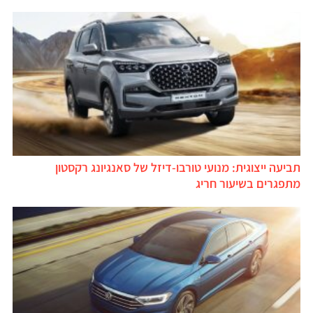
תביעה ייצוגית: מנועי טורבו-דיזל של סאנגיונג רקסטון
מתפגרים בשיעור חריג