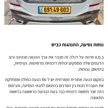
נוחות נסיעה, התנהגות כביש
ב.מ.וו חרטה על דגלה זה מכבר את ערך ההנאה מנהיגה ורוב
הדגמים שלה מספקים יכולות דינמיות מרשימות. הציפיות,
בהתאם, גבוהות.
במקום הנעה אחורית מסורתית יש ל-X6 הנעה כפולה שמחלקת
את העברת הכוח בין הסרנים בהתאם לתנאי הנסיעה, והג'מוס
הזה יוצר תחושה דינמית כבר בעת הנגיעה הראשונה בדוושת
התאוצה.
להיגוי יש נוכחות ומשקל טובים עם תגובה מהירה ומדויקת. כיול