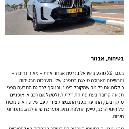
בטיחות, אבזור
ב.מ.וו X6 מוצע בישראל בגרסת אבזור אחת – מאוד נדיבה –
והרשימה הארוכה מוצגת במפרט שלו. מערכות הבטיחות
כוללות את כל מה שמקובל בימינו ובנוסף לכך גם התרעה מפני
תנועה קרובה בעת פתיחת דלתות (למשל אם רכב או אופניים
מתקרבים), התרעה מפני התנגשות צידית עם שליטה אוטונומית
על היגוי הרכב, סייען החלפת נתיב ומערכת סיוע לנהג בתמרוני
חירום.
מה שמרשים בסעיפי האבזור הם בעיקר המתלים האדפטיביים,