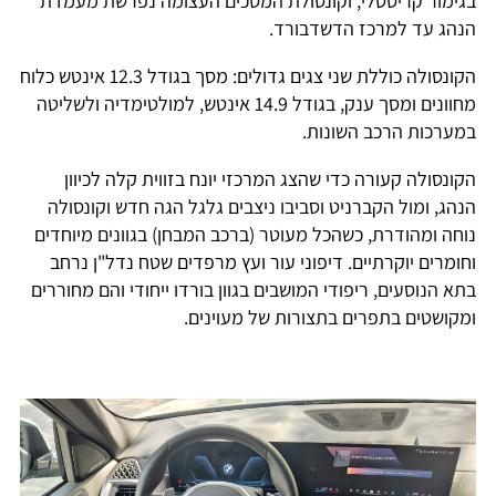
בגימור קריסטלי, וקונסולת המסכים העצומה נפרשת מעמדת
הנהג עד למרכז הדשדבורד.
הקונסולה כוללת שני צגים גדולים: מסך בגודל 12.3 אינטש כלוח
מחוונים ומסך ענק, בגודל 14.9 אינטש, למולטימדיה ולשליטה
במערכות הרכב השונות.
הקונסולה קעורה כדי שהצג המרכזי יונח בזווית קלה לכיוון
הנהג, ומול הקברניט וסביבו ניצבים גלגל הגה חדש וקונסולה
נוחה ומהודרת, כשהכל מעוטר (ברכב המבחן) בגוונים מיוחדים
וחומרים יוקרתיים. דיפוני עור ועץ מרפדים שטח נדל"ן נרחב
בתא הנוסעים, ריפודי המושבים בגוון בורדו ייחודי והם מחוררים
ומקושטים בתפרים בתצורות של מעוינים.