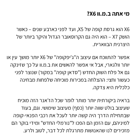
מי אתה ב.מ.וו X6?
X6 הוא גרסת קופה של X5, ועד לפני כארבע שנים – כאשר
הושק X7 – הוא היה גם הקרוסאובר הגדול והיקר ביותר של
היצרנית הבווארית.
אפשר להתווכח אם עיצוב ה"ג'יפקופה" של X6 יותר מושך עין או
יותר וולגארי, אבל אי אפשר להאשים את ב.מ.וו על כך שזינקה
גם אל פלח השוק החדש ("סדאן קופה" במקור) שנוצר לפני
כעשור וחצי: ההצלחה במכירות מוכיחה שלפחות מבחינה
כלכלית היא צדקה.
בראיה ביקורתית יותר מותר לומר שכל הז'אנר הזה מוכיח
שעיצוב בולט שווה יותר (כסף) מעיצוב שימושי. וגם, בעוד
שבתחילת הדרך היה קשה יותר לעכל את רכבי הפנאי-קופה
למיניהם, עם הזמן הם הפכו ל"נורמלי החדש" ומידי בוקר הם
מזכירים לנו שהאנושות מתרגלת לכל דבר, לטוב ולרע.