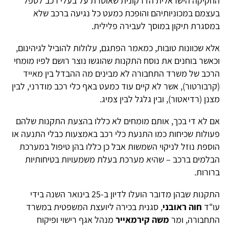
החקיקה הישראלית הדרקונית שאוסרת על בעלי רכב לטפל
בעצמם במכוניותיהם והופכת כמעט כל נגיעה ברכב שלא
במסגרת תיקון במוסך לעבירה פלילית.
אלא שכוונות טובות, כמאמר הפתגם, עלולות להוביל לגיהינום,
וכאשר בוחנים את נוסח התקנות שהוגשו נוצר רושם לפיו מומחי
הרכב של משרד התחבורה לא מבינים מה ההבדל בין מאייד
(קרבורטור), אשר לא קיים עוד כמעט באף כלי רכב מודרני, לבין
מצנן (רדיאטור), ובין גלגל לבין צמיג.
אם לא די בכך, אותם מומחים לא כללו בהצעת התקנות שלהם
פעולות שכיחות כמו התנעת כלי רכב באמצעות כבלי התנעה או
הוספת נוזל לניקוי השמשות אבל כן כללו בהן טיפול במערכת
הבלמים ברכב – שהיא מערכת בעלת משמעויות בטיחותיות
ברורות.
התקנות שבהן מדובר הועלו לדיון ב-25 בינואר השנה בידי
עו"ד
חוה ראובני
, סגנית בכירה ליועצת המשפטית במשרד
התחבורה, ומר
משה קירמאייר
מנהל אגף רישוי ופיקוח