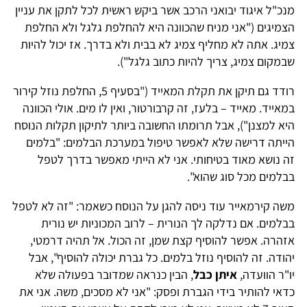
מנכ"ל איגוד יבואני הרכב אשר ביקש ראשית לכל לתקן את עניין
הצמיגים ("אני מניח שהכוונה היא להחלפת גלגל ולא החלפת
צמיג. אתה לא מחליף צמיג לא בבית ולא בדרך. אז יכול להיות
שבמקום צמיג, צריך להיות כתוב גלגל").
רודד גם תיקן את תקלת המאייד ("בסעיף 5, החלפת נוזל קירור
במאייד. מאייד – בלעז, זה קרבורטור, ואין לו מים. אולי הכוונה
היא למצנן"), אבל תרומתו החשובה ביותר לתיקון תקלות הנוסח
הייתה דרישה שלא לאפשר טיפול במערכת הבלמים: "בלמים
זה נושא מאוד בטיחותי. אני לא הייתי מאפשר בדרך לטפל
בבלמים מכל סוג שהוא".
משה קירמאייר עוד ניסה להגן על הנוסח כשאמר: "זה לא לטפל
בבלמים. אם נדלקה לך הנורית – לרוב המכוניות יש נורית
אזהרה. אפשר להוסיף קצת שמן, זה הכול. אל תהיה דרמטי,
יהודה. זה להוסיף נוזל בלמים. כל גברת יכולה להוסיף", אבל
יו"ר הוועדה,
איתן כבל
, הבין כנראה שמדובר בפעולה שלא
כדאי להותיר בידי הגברת ופסק: "אני לא מסכים, משה. אני את