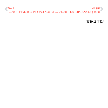
הקודם
הבא
מי צריך כבישים? אובר שכרה מהנדס נאס"א כדי לפתח מונית מעופפת
אין נביא בעירו: וויז מרחיבה שירות שיתופי בקליפורניה
עוד באתר