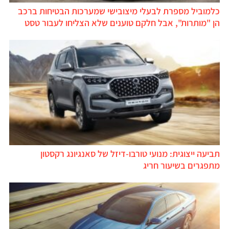
כלמוביל מספרת לבעלי מיצובישי שמערכות הבטיחות ברכב
הן "מותרות", אבל חלקם טוענים שלא הצליחו לעבור טסט
תביעה ייצוגית: מנועי טורבו-דיזל של סאנגיונג רקסטון
מתפגרים בשיעור חריג