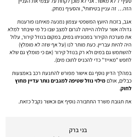
סעיף 7 לא מאשר. אני לא מוכן לקחת על עצמי את העניין
הזה… זה עניין בטיחותי", והסעיף נמחק.
אגב, בזכות היועץ המשפטי עצמון נמנעה מאיתנו פורענות
גדולה אשר עלולה הייתה לגרום למצב שבו כל מי שיבחר למלא
את מערכת הקירור במכוניתו במים, במקום בנוזל קירור, עלול
היה להיות עבריין. כעת מותר לנו (על אף שזה לא מומלץ)
להשתמש גם במים ולא רק בנוזל קירור (אם כי מומלץ גם שלא
לחפש "מאייד" כדי להכניס לתוכו מים).
במהלך הדיון נוסף גם אישור מפורש להתנעת רכב באמצעות
כבלים, אולם
מילוי נוזל שטיפה למגבים נותר עדיין מחוץ
לחוק
.
את תגובת משרד התחבורה נוסיף אם וכאשר נקבל כזאת.
בני ברק