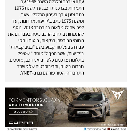
עתונאי רכב וכלכלה משנת 1968 עם
התמחות בצרכנות רכב. עד לשנת 1975
כתב וסגן עורך בעיתון הכלכלי 'שער',
ומשנת 1975 כתב ב'ידיעות אחרונות', עד
לפרישה לגימלאות בנובמבר 2013. נוסף
להתמחות בתחום הרכב כיסה בעבר גם את
תחומי הבורסה, בנקאות, ביטוח ויחסי
עבודה. בעל טור קבוע בשם "נציב קבילות"
ב'ידיעות', אשר הפך ל"מוסד " שטיפל
בתלונות צרכנים כלפי יבואני רכב, מוסכים,
חברות ביטוח, והבירוקרטיה של משרד
התחבורה. הטור פורסם גם ב-YNET.