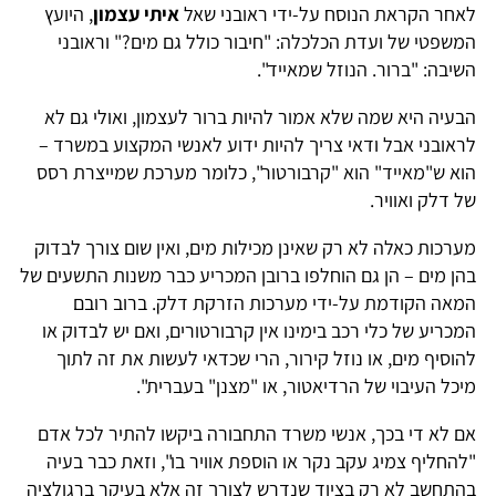
לאחר הקראת הנוסח על-ידי ראובני שאל
איתי עצמון
, היועץ
המשפטי של ועדת הכלכלה: "חיבור כולל גם מים?" וראובני
השיבה: "ברור. הנוזל שמאייד".
הבעיה היא שמה שלא אמור להיות ברור לעצמון, ואולי גם לא
לראובני אבל ודאי צריך להיות ידוע לאנשי המקצוע במשרד –
הוא ש"מאייד" הוא "קרבורטור", כלומר מערכת שמייצרת רסס
של דלק ואוויר.
מערכות כאלה לא רק שאינן מכילות מים, ואין שום צורך לבדוק
בהן מים – הן גם הוחלפו ברובן המכריע כבר משנות התשעים של
המאה הקודמת על-ידי מערכות הזרקת דלק. ברוב רובם
המכריע של כלי רכב בימינו אין קרבורטורים, ואם יש לבדוק או
להוסיף מים, או נוזל קירור, הרי שכדאי לעשות את זה לתוך
מיכל העיבוי של הרדיאטור, או "מצנן" בעברית".
אם לא די בכך, אנשי משרד התחבורה ביקשו להתיר לכל אדם
"להחליף צמיג עקב נקר או הוספת אוויר בו", וזאת כבר בעיה
בהתחשב לא רק בציוד שנדרש לצורך זה אלא בעיקר ברגולציה