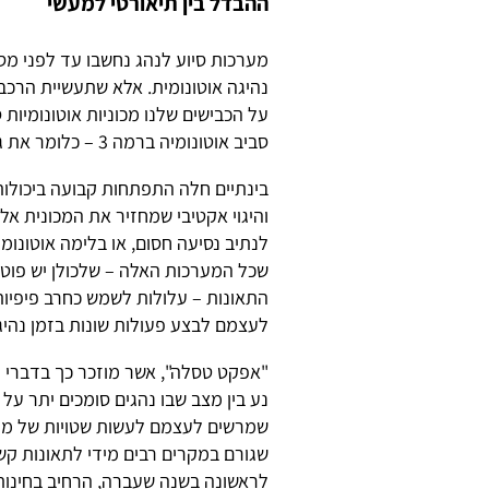
ההבדל בין תיאורטי למעשי
מערכות סיוע לנהג נחשבו עד לפני מס
על הכבישים שלנו מכוניות אוטונומיו
סביב אוטונומיה ברמה 3 – כלומר את גבול האחריות בין הנוהג ברכב לבין מי שייצר אותו.
בינתיים חלה התפתחות קבועה ביכולות
והיגוי אקטיבי שמחזיר את המכונית א
לנתיב נסיעה חסום, או בלימה אוטונומ
שכל המערכות האלה – שלכולן יש פו
התאונות – עלולות לשמש כחרב פיפיות
לעצמם לבצע פעולות שונות בזמן נהיג
נע בין מצב שבו נהגים סומכים יתר על
שמרשים לעצמם לעשות שטויות של ממ