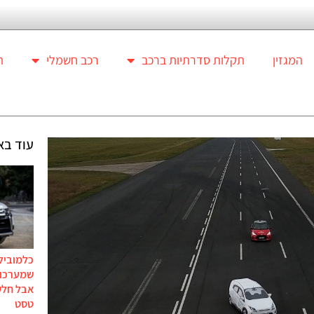
המגזין
תקלות סדרתיות ברכב
רכב חשמלי
ת
עוד בא
כלמוביל
שמערכות
אבל חלק
טסט