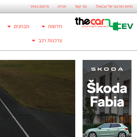
החזון הארגוני של TheCar
צור קשר
אודות
פרסום באתר
חדשות
מבחנים
צרכנות רכב