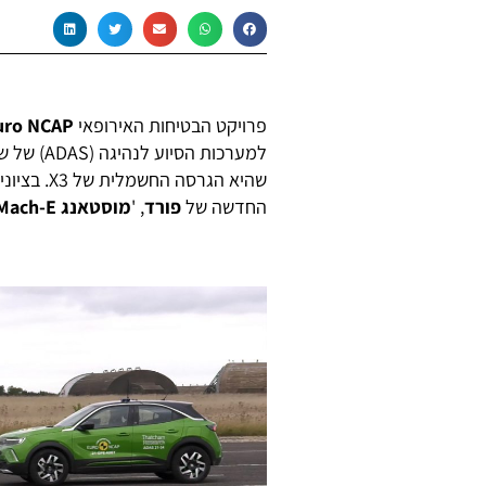
פרויקט הבטיחות האירופאי
uro NCAP
למערכות הסיוע לנהיגה (ADAS) של שבע מכוניות חדשות ויש לו רק מנצחת אחת:
שהיא הגרסה החשמלית של X3. בציונים טובים זכו גם
החדשה של
פורד
, '
מוסטאנג Mach-E