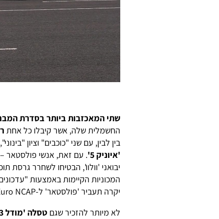
שתי המאכזבות ביותר בסדרת המבחנים
החשמלית שלה, אשר קיבלו כל אחת
רק
בין לבין, עם שני "כוכבים" וציון "בינוני", דורגו 'פולסטאר 2' 
'איוניק 5'
. עם זאת, אנשי פולסטאר – 
יבואני 'וולוו', הבטיחו לשחרר גרסת 
יקרה תעביר 'פולסטאר' ל-Euro NCAP מספר מכוניות לצורך הערכה מחודשת.
לא מיותר להזכיר שגם
טסלה 'מודל 3'