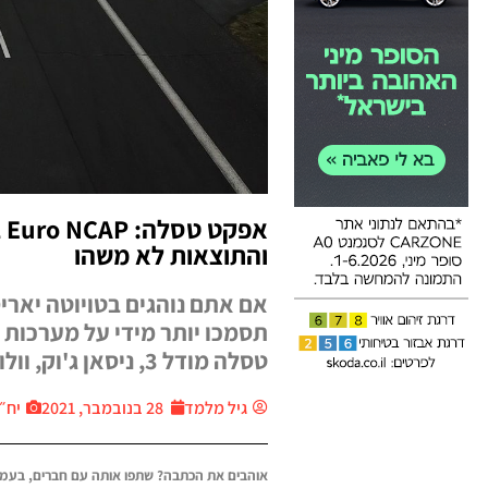
א
והתוצאות לא משהו
טסלה מודל 3, ניסאן ג'וק, וולוו V60 ופולקסווגן פסאט לא מככבות.
גיל מלמד
28 בנובמבר, 2021
יח״צ ar
אוהבים את הכתבה? שתפו אותה עם חברים, בעמו