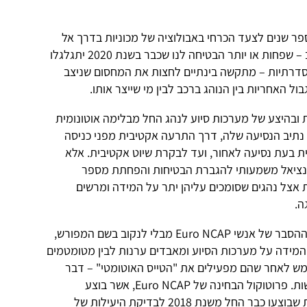
פר שנים לצעד הכרחי באבולוציה של מכוניות בדרך אל
נהיגה אוטונומית. אלא שתעשיית הרכב – שפחות או יותר הבטיחה לנו שכבר בשנת 2020 יתגלגלו
ת סדרתיות – מתקשה בינתיים לחצות את המחסום שניצב
 ובהיצע של מערכות סיוע לנהג החל מבלימה אוטונומית
ל נתיב הנסיעה שלה, דרך התרעה אקטיבית מפני כניסה
ית בעת נסיעה לאחור, ועד לבקרת שיוט אקטיבית. אלא
טנציאל משמעותי להגברת הבטיחות והפחתת מספר
 אצל נהגים שסומכים עליהן יתר על המידה ומרשים
ה.
"אפקט טסלה", אשר מוזכר כך בדברי ההסבר של אנשי Euro NCAP מבלי לנקוב בשם המפורש,
 המידה על מערכות הסיוע ומאבדים ערנות לבין מטומטמים
ש לאחר שהם מפעילים את "הטייס האוטומטי" – דבר
שגורם במקרים רבים מידי לתאונות קשות. פרוטוקול הבחינה של Euro NCAP, אשר בוצע
לראשונה בשנה שעברה, הרחיב בחינות שבוצעו כבר החל משנת 2018 לבדיקת היעילות של