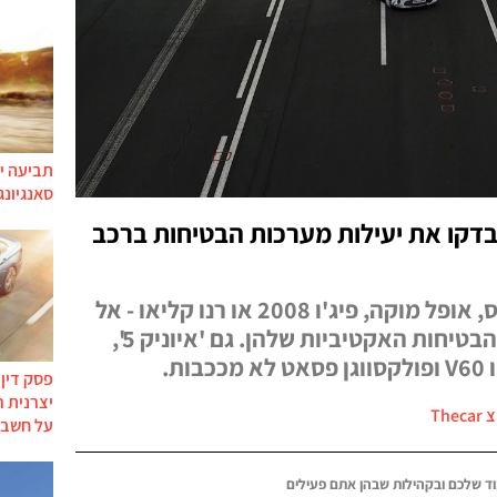
תביעה יי
סאנגיונג
פקט טסלה: Euro NCAP בדקו את יעילות מערכות הבטיחות ברכב
אם אתם נוהגים בטויוטה יאריס, אופל מוקה, פיג'ו 2008 או רנו קליאו - אל
תסמכו יותר מידי על מערכות הבטיחות האקטיביות שלהן. גם 'איוניק 5',
פסק דין
יצרנית 
Thec
על חשבו
ד שלכם ובקהילות שבהן אתם פעילים