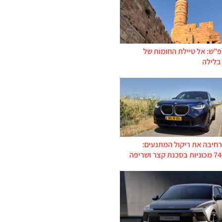
פ"ש: אל טיילת החומות של
בלילה
רחיבה את ריקול המתנעים: