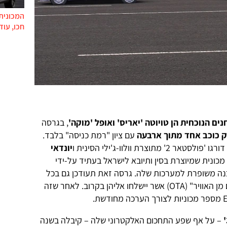
המכונית 
חכו, עוד
 הנוכחית הן טויוטה 'יאריס' ואופל 'מוקה'
, בגרסה
 כוכב אחד מתוך ארבעה
עם ציון "רמת כניסה" בלבד.
מתוצרת וולוו-ג'ילי הסינית ו
יונדאי
מכונית שמיוצרת בסין ותיובא לישראל בעתיד על-ידי
תוכנה משופרת למערכות שלה. גרסה זאת תעודכן גם בכל
המכוניות הקיימות באמצעות "עדכונים מן האוויר" (OTA) אשר יישלחו אליהן בקרוב. לאחר שזה
– על אף שפע התחכום האלקטרוני שלה – קיבלה בשנה