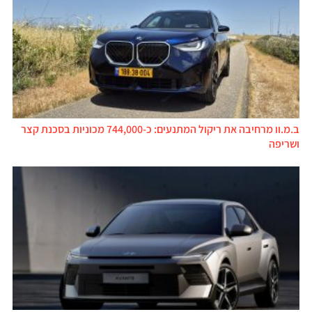
ב.מ.וו מרחיבה את ריקול המתנעים: כ-744,000 מכוניות בסכנת קצר
ושריפה