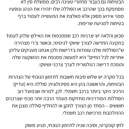
הבטיחות גם כעבור מחזורי טעינה רבים. ממשלת סין לא
מסתפקת בכך שהרכב או הסוללה שלו יזהירו את הנהג ונוסעיו
מפני אירוע מסוכן אלא מאלצת את התעשייה לעמוד ברף
בטיחות למניעת שריפות.
מכאן והלאה יש יצרניות רכב שממנפות את האילוץ שלהן לעמוד
בתקינה החדשה לצורך שיווקי לגיטימי, וכאשר צ'רי מצהירה
ש"הסוללות שלנו עומדות בדרישות ולכן אנחנו מעניקים עליהן
אחריות לכל החיים" היא למעשה ממנפת את ההשקעה שלה
והופכת דרישה רגולטורית לערך צרכני ושיווקי.
בכל מקרה יש שלוש סיבות חשובות לתזמון הנוכחי של הצהרות
הבטיחות, והראשונה בהן היא פסיכולוגית: סוללה היא (עדיין)
הרכיב היקר ביותר ברכב חשמלי. לכן, למרות שבפועל רוב
הסוללות המודרניות מחזיקות מעמד הרבה יותר מכפי שצרכנים
חוששים – הפחד מן הצורך לתקן או להחליף סוללה מצנן את
ההתלהבות מרכישת רכב חשמלי.
לחץ קונקרטי, וסיבה שניה לתזמון הנוכחי, מגיע משוק