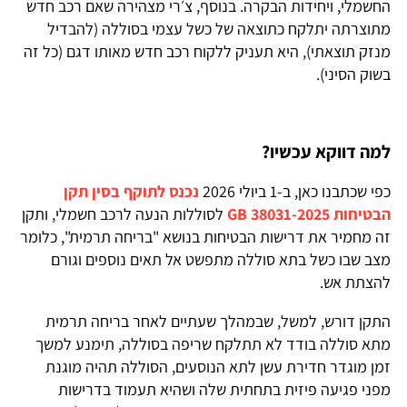
החשמלי, ויחידות הבקרה. בנוסף, צ׳רי מצהירה שאם רכב חדש
מתוצרתה יתלקח כתוצאה של כשל עצמי בסוללה (להבדיל
מנזק תוצאתי), היא תעניק ללקוח רכב חדש מאותו דגם (כל זה
בשוק הסיני).
למה דווקא עכשיו?
כפי שכתבנו כאן, ב-1 ביולי 2026
נכנס לתוקף בסין תקן
הבטיחות GB 38031-2025
לסוללות הנעה לרכב חשמלי, ותקן
זה מחמיר את דרישות הבטיחות בנושא "בריחה תרמית", כלומר
מצב שבו כשל בתא סוללה מתפשט אל תאים נוספים וגורם
להצתת אש.
התקן דורש, למשל, שבמהלך שעתיים לאחר בריחה תרמית
מתא סוללה בודד לא תתלקח שריפה בסוללה, תימנע למשך
זמן מוגדר חדירת עשן לתא הנוסעים, הסוללה תהיה מוגנת
מפני פגיעה פיזית בתחתית שלה ושהיא תעמוד בדרישות