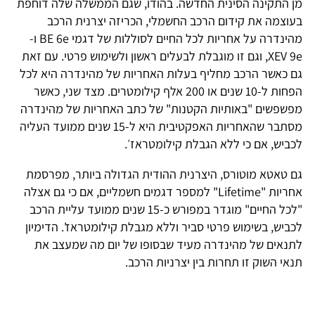
מן התקינה הסינית החדשה. בהודו, שגם הממשלה שלה דוחפת
בעוצמה את קידום הרכב החשמלי, הכריזה יצרנית הרכב
מהינדרה על אחריות לכל החיים לסוללות של דגמי BE 6e ו-
XEV 9e, וגם זו מוגבלת לבעלים ראשון ולשימוש פרטי. עם זאת
גם כאשר הרכב מחליף בעלות האחריות של מהינדרה היא לכל
הפחות ל-10 שנים או 200 אלף קילומטרים. מצד שני, כאשר
מפשפשים "באותיות הקטנות" של כתב האחריות של מהינדרה
מסתבר שהאחריות האפקטיבית היא ל-15 שנים ממועד העליה
לכביש, אם כי ללא הגבלת קילומטראז׳.
גם טאטא מוטורס, היצרנית ההודית הגדולה ביותר, מפרסמת
אחריות "Lifetime" למספר דגמים חשמליים, אם כי גם אצלה
"לכל החיים" מוגדר במפורש כ-15 שנים ממועד עליית הרכב
לכביש, בשימוש פרטי סביר וללא מגבלת קילומטראז'. הדימיון
לתנאים של מהינדרה מעיד שבסופו של יום מה שמעצב את
תנאי השוק זו תחרות בין יצרניות הרכב.