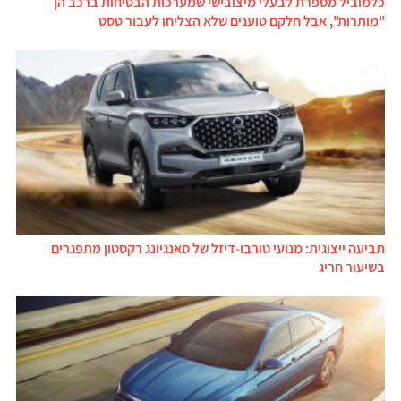
כלמוביל מספרת לבעלי מיצובישי שמערכות הבטיחות ברכב הן
"מותרות", אבל חלקם טוענים שלא הצליחו לעבור טסט
תביעה ייצוגית: מנועי טורבו-דיזל של סאנגיונג רקסטון מתפגרים
בשיעור חריג