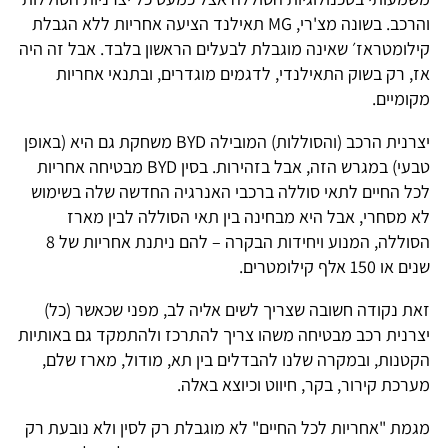
והרכב. בשונה מצ'רי, MG תאילנד הציעה אחריות ללא הגבלת
קילומטראז׳ שאינה מוגבלת לבעלים הראשון בלבד. אבל זה היה
אז, רק בשוק התאילנדי, לדגמים מוגדרים, ובתנאי אחריות
מקומיים.
יצרנית הרכב (והסוללות) המובילה BYD משחקת גם היא (באופן
טבעי) במגרש הזה, אבל בזהירות. בסין BYD מבטיחה אחריות
לכל החיים לתאי סוללה ברכבי האנרגיה החדשה שלה בשימוש
לא מסחרי, אבל היא מבחינה בין תאי הסוללה לבין מארז
הסוללה, המנוע ויחידות הבקרה – להם ניתנת אחריות של 8
שנים או 150 אלף קילומטרים.
זאת נקודה חשובה שצריך לשים אליה לב, מפני שכאשר (כל)
יצרנית רכב מבטיחה משהו צריך להתרכז ולהתמקד גם באותיות
הקטנות, ובמקרה שלנו להבדלים בין תא, מודול, מארז שלם,
מערכת קירור, בקר, חיווט וכיוצא באלה.
מגמת "אחריות לכל החיים" לא מוגבלת רק לסין ולא נובעת רק