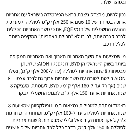
ובמוצר שלה.
נכון להיום, מרצדס ניצבת בראש הפירמידה בישראל עם אחריות
ארוכה במיוחד של 10 שנים או 250 אלף ק״מ לסוללה ולמערכת
ההנעה החשמלית של דגמי EQE, אם כי משך האחריות הכללית
לרכב קצרה יותר, לכן זו לא "חבילת האחריות" המקיפה ביותר
לכלל הרכב.
מי שמציעות את משך האחריות הארוך ואת האחריות המקיפה
ביותר בשוק הישראלי הן BYD, דונגפנג ו-AION: שלושתן
מבטיחות 8 שנות אחריות לסוללה (עד ל-200 אלף ק״מ), ואילו
AION בולטת לטובה עם משך אחריות ארוך גם לרכב עצמו – 8
שנים (אך רק עד ל-160 אלף ק״מ). BYD, לעומתה, מעניקה 8
שנות אחריות או עד 150 אלף ק״מ למנוע החשמלי ולבקר.
בצמוד ומתחת למובילות נמצאות ב.מ.וו ופולקסווגן שמציעות 8
שנות אחריות לסוללה, עד ל-160 אלף ק״מ, ומתחתיהן מדורגות
צ'רי, ג׳אקו, אומודה, דיפאל וג׳ילי שמבטיחות 8 שנות אחריות
לסוללה או 150 אלף ק״מ, בדרך כלל לצד אחריות של כ-6 שנים