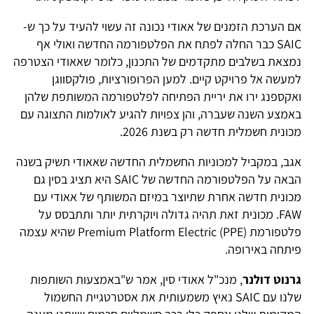
אם הערכת הזמנים של אאודי נכונה זה עשוי להעיד על כך ש-
SAIC כבר החלה לפתח את הפלטפורמה החדשה ואולי אף
נמצאת בשלבים מתקדמים של התכנון, כלומר שאאודי הצטרפה
למעשה אל פרויקט קיים. למען הפרופורציות, פולקסווגן
ואקספנג ירו את יריית הפתיחה לפלטפורמה המשותפת שלהן
באמצע השנה שעברה, והן צפויות להגיע לאולמות התצוגה עם
מכונית חשמלית חדשה רק בשנת 2026.
אגב, במקביל למכוניות החשמלית החדשה שאאודי תשיק בשנה
הבאה על הפלטפורמה החדשה של SAIC היא תציג בסין גם
מכונית חדשה אחרת שתיוצר במיזם המשותף של אאודי עם
FAW. מכונית זאת תהיה גדולה ויוקרתית יותר ותתבסס על
פלטפורמת Premium Platform Electric (PPE) שהיא עצמה
פיתחה באירופה.
גרנוט דולנר
, מנכ"ל אאודי סין, אמר ש"באמצעות השותפות
שלנו עם SAIC נאיץ משמעותית את אסטרטגיית החשמול