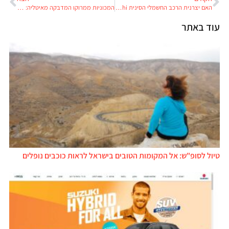
האם יצרנית הרכב החשמלי הסינית HiPhi ניצלה בזכות חברה אמריקנית מסתורית?
המכוניות ממרוקו המדבקה מאיטליה: ממשלת איטליה מורידה לפיאט את הדגל
עוד באתר
טיול לסופ"ש: אל המקומות הטובים בישראל לראות כוכבים נופלים