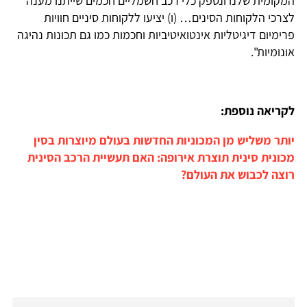
המקומית שלנו ונספק כלי רכב חשמליים חכמים שייתנו מענה
לצרכי הלקוחות הסינים… (ו) יציעו ללקוחות סיניים חוויות
פרימיום דיגיטליות אינטואיטיביות וחכמות כמו גם תכונות נהיגה
אונומיות".
לקריאה נוספת:
יותר משליש מן המכוניות החדשות בעולם מיוצרות בסין
מכונית סינית תוצרת אירופה: האם תעשיית הרכב הסינית
רוצה לכבוש את העולם?