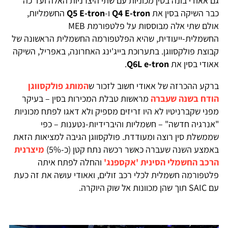
גם אאודי בונה בסין מכוניות עם שתי היצרניות האלה ועד כה
כבר השיקה בסין את
Q4 E-tron
ו-
Q5 E-tron
החשמליות,
אולם שתי אלה מבוססות על פלטפורמת MEB
החשמלית-ייעודית, שהיא הפלטפורמה החשמלית הראשונה של
קבוצת פולקסווגן. בתערוכת בייג'ינג האחרונה, באפריל, השיקה
אאודי בסין את
Q6L e-tron
.
ברקע ההכרזה של אאודי חשוב לזכור ש
המותג פולקסווגן
הודח בשנה שעברה
מראשות טבלת המכירות בסין – בעיקר
מפני שקברניטיו לא היו זריזים מספיק ולא דאגו לפתח מכוניות
"אנרגיה חדשה" – חשמליות והיברידיות-נטענות – כפי
שממשלת סין רוצה ומעודדת. פולקסווגן הגיבה למציאות הזאת
באמצע השנה שעברה כאשר רכשה נתח קטן (כ-5%)
מיצרנית
הרכב החשמלי הסינית 'אקספנג'
והחלה לפתח איתה
פלטפורמה חשמלית לכלי רכב זולים, ואאודי עושה את זה כעת
עם SAIC תוך שהן מכוונות אל שוק היוקרה.