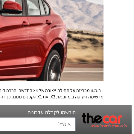
מרשימה השיקה ב.מ.וו. את X3 ואת X1 הקטנים ממנו. כך זה עובד גם עכשיו, עם ה-X הזוגי; לאחר ש-X6 הרשים כדגם ייחודי – SUV משולב בקופה, […]
הירשמו לקבלת עדכונים