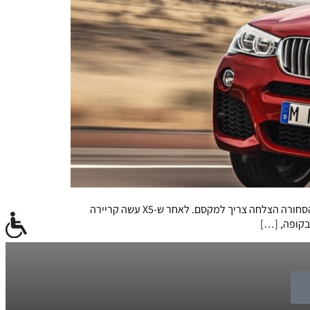
ב.מ.וו מכריזה על תחילת ייצורה של X4 החדשה. הרבה דיבורים על העיצוב, ההופעה, הנוכחות והמסרים. אבל החומר הקשה מספק את הסחורה הצלחה צריך למקסם. לאחר ש-X5 עשה קריירה