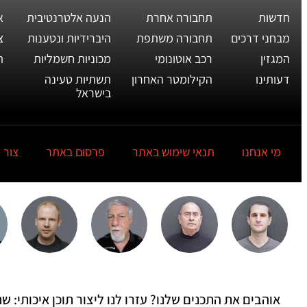
חדשות
תחבורה אחרת
הנעה אלטרנטיבית
א
מבחני דרכים
תחבורה משתפת
היברידיות ונטענות
צ
המגזין
רכב אוטונומי
מכוניות חשמליות
ת
דעותינו
הקילומטר האחרון
תשתיות טעינה
בישראל
מי אנחנו
תנאי שימוש באתר
פרסום באתר
צור 
אוהבים את התכנים שלנו? עזרו לנו ליצור תוכן איכותי: