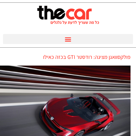
פולקסוואגן מציגה: רודסטר GTI בכזה כאילו