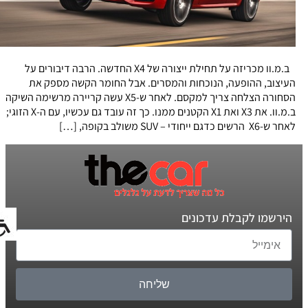
ב.מ.וו מכריזה על תחילת ייצורה של X4 החדשה. הרבה דיבורים על
העיצוב, ההופעה, הנוכחות והמסרים. אבל החומר הקשה מספק את
הסחורה הצלחה צריך למקסם. לאחר ש-X5 עשה קריירה מרשימה השיקה
ב.מ.וו. את X3 ואת X1 הקטנים ממנו. כך זה עובד גם עכשיו, עם ה-X הזוגי;
לאחר ש-X6 הרשים כדגם ייחודי – SUV משולב בקופה, […]
הירשמו לקבלת עדכונים
שליחה