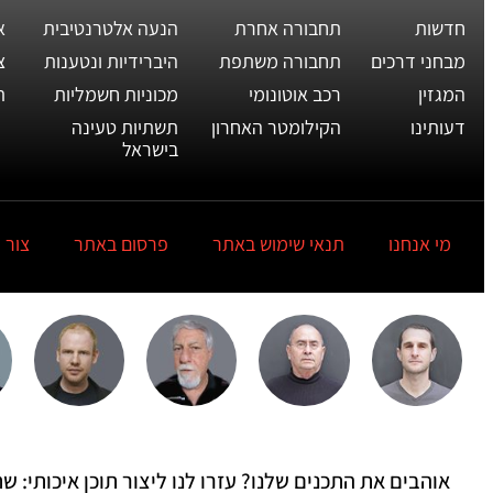
חדשות
תחבורה אחרת
הנעה אלטרנטיבית
א
מבחני דרכים
תחבורה משתפת
היברידיות ונטענות
צ
המגזין
רכב אוטונומי
מכוניות חשמליות
ת
דעותינו
הקילומטר האחרון
תשתיות טעינה
בישראל
מי אנחנו
תנאי שימוש באתר
פרסום באתר
צור 
אוהבים את התכנים שלנו? עזרו לנו ליצור תוכן איכותי: