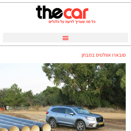
סובארו אוולטיס במבחן