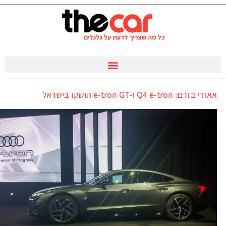
אאודי בזרם: Q4 e-tron ו-e-tron GT הושקו בישראל