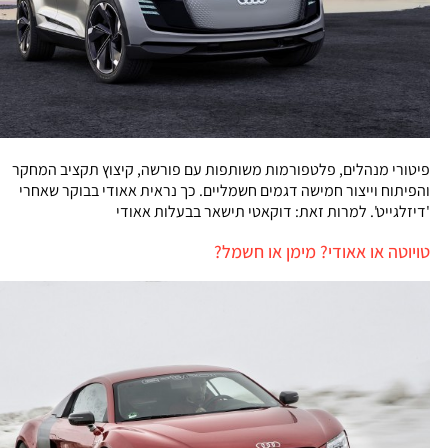
פיטורי מנהלים, פלטפורמות משותפות עם פורשה, קיצוץ תקציב המחקר
והפיתוח וייצור חמישה דגמים חשמליים. כך נראית אאודי בבוקר שאחרי
'דיזלגייט'. למרות זאת: דוקאטי תישאר בבעלות אאודי
טויוטה או אאודי? מימן או חשמל?