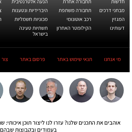
חדשות
תחבורה אחרת
הנעה אלטרנטיבית
א
מבחני דרכים
תחבורה משתפת
היברידיות ונטענות
צ
המגזין
רכב אוטונומי
מכוניות חשמליות
ת
דעותינו
הקילומטר האחרון
תשתיות טעינה
בישראל
מי אנחנו
תנאי שימוש באתר
פרסום באתר
צור 
אוהבים את התכנים שלנו? עזרו לנו ליצור תוכן איכותי:
בעמודים ובקבוצות שבהם 