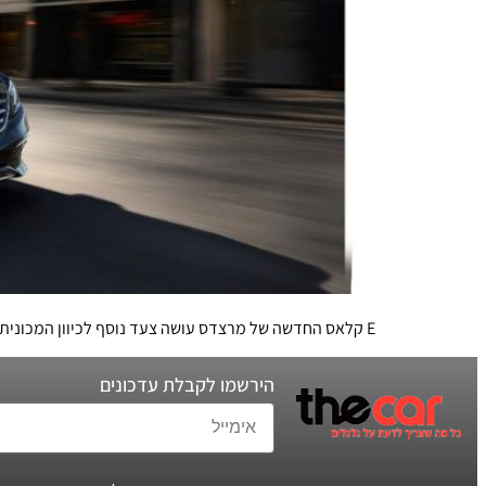
E קלאס החדשה של מרצדס עושה צעד נוסף לכיוון המכונית האוטונומית, ובין השאר תוצע עם מערכת שחשה את העולם באמצעות שמונה חיישני רדאר
הירשמו לקבלת עדכונים