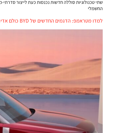
שתי טכנולוגיות סוללה חדשות נכנסות כעת לייצור סדרתי-מס
החשמלי
למדו מטראמפ: הדגמים החדשים של BYD כולם אדירים