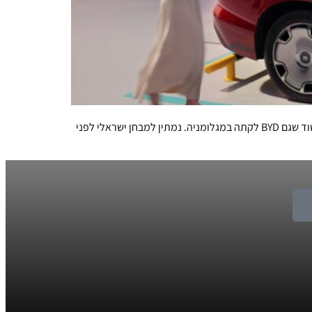
המחליף של טאנג והיורש של האן מקבלים בסין את הקידומת Great, וכשמערכת הסיוע לנהג שלהם נקראת "עין האלוהים" קשה שלא לחשוד שגם BYD לקתה במגלומניה. נמתין למבחן ישראלי לפני