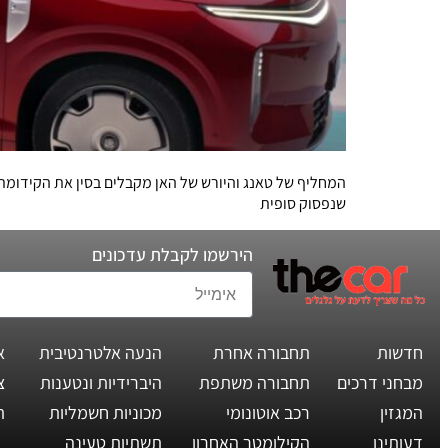
שנפסוק סופית
הירשמו לקבלת עדכונים
חדשות
תחבורה אחרת
הנעה אלטרנטיבית
א
מבחני דרכים
תחבורה משתפת
היברידיות ונטענות
צ
המגזין
רכב אוטונומי
מכוניות חשמליות
ת
דעותינו
הקילומטר האחרון
תשתיות טעינה