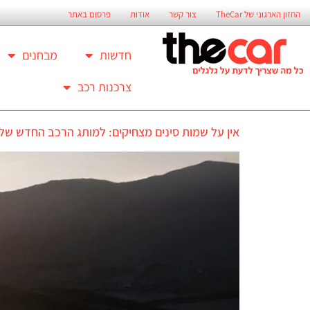
החזון הארגוני של TheCar
צור קשר
אודות
פרסום באתר
חדשות
מבחנים
צרכנות רכב
אין על שמות סינים מצחיקים: למותג הרכב החדש של ש