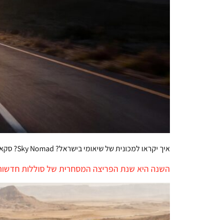
איך יקראו למכונית של שיאומי בישראל? Sky Nomad? סקאי נומאד? נווד שמיים? נודד שמימי? שיאומי משיקה תת-מותג ייעודי לרכב חשמלי עם מאריך טווח. מתי אצלנו?
השנה היא שנת הפריצה המסחרית של סוללות חדשות