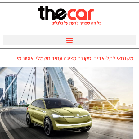
משנחאי לתל-אביב: סקודה מציגה עתיד חשמלי ואוטונומי