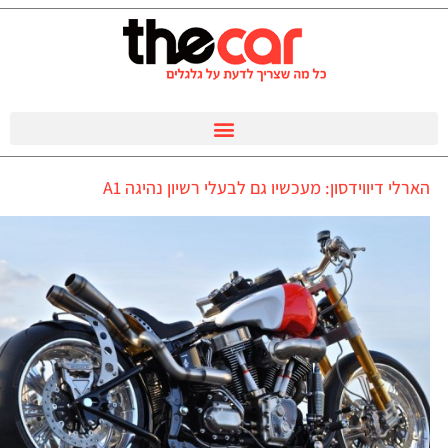
הארלי דיווידסון: מעכשיו גם לבעלי רשיון נהיגה A1