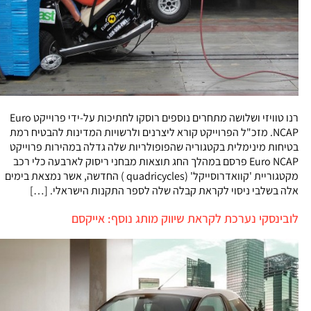
רנו טוויזי ושלושה מתחרים נוספים רוסקו לחתיכות על-ידי פרוייקט Euro
NCAP. מזכ"ל הפרוייקט קורא ליצרנים ולרשויות המדינות להבטיח רמת
בטיחות מינימלית בקטגוריה שהפופולריות שלה גדלה במהירות פרוייקט
Euro NCAP פרסם במהלך החג תוצאות מבחני ריסוק לארבעה כלי רכב
מקטגוריית 'קוואדרוסייקל' (quadricycles ) החדשה, אשר נמצאת בימים
אלה בשלבי ניסוי לקראת קבלה שלה לספר התקנות הישראלי. […]
לובינסקי נערכת לקראת שיווק מותג נוסף: אייקסם