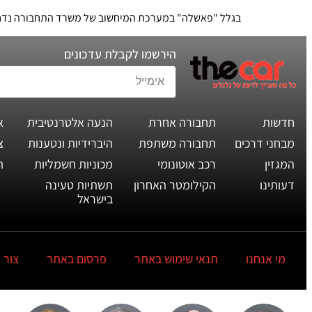
בגלל "פאשלה" במערכת המיחשוב של משרד התחבורה נדחתה בשנה תקנה שמחייב
הירשמו לקבלת עדכונים
חדשות
תחבורה אחרת
הנעה אלטרנטיבית
א
מבחני דרכים
תחבורה משתפת
היברידיות ונטענות
צ
המגזין
רכב אוטונומי
מכוניות חשמליות
ת
דעותינו
הקילומטר האחרון
תשתיות טעינה
בישראל
מי אנחנו
תנאי שימוש באתר
פרסום באתר
צור 