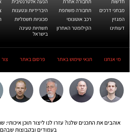
חדשות
תחבורה אחרת
הנעה אלטרנטיבית
א
מבחני דרכים
תחבורה משתפת
היברידיות ונטענות
צ
המגזין
רכב אוטונומי
מכוניות חשמליות
ת
דעותינו
הקילומטר האחרון
תשתיות טעינה
בישראל
מי אנחנו
תנאי שימוש באתר
פרסום באתר
צור 
אוהבים את התכנים שלנו? עזרו לנו ליצור תוכן איכותי:
בעמודים ובקבוצות שבהם 