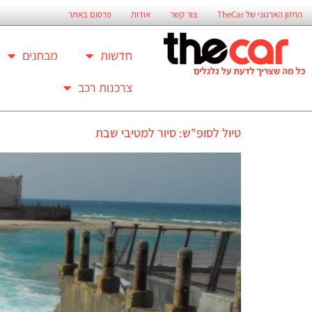
החזון הארגוני של TheCar
צור קשר
אודות
פרסום באתר
חדשות
מבחנים
צרכנות רכב
טיול לסופ"ש: סיור למטיבי שבת