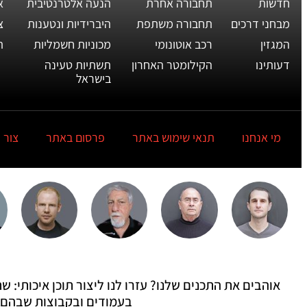
חדשות
תחבורה אחרת
הנעה אלטרנטיבית
א
מבחני דרכים
תחבורה משתפת
היברידיות ונטענות
צ
המגזין
רכב אוטונומי
מכוניות חשמליות
ת
דעותינו
הקילומטר האחרון
תשתיות טעינה
בישראל
מי אנחנו
תנאי שימוש באתר
פרסום באתר
צור 
אוהבים את התכנים שלנו? עזרו לנו ליצור תוכן איכותי:
בעמודים ובקבוצות שבהם 