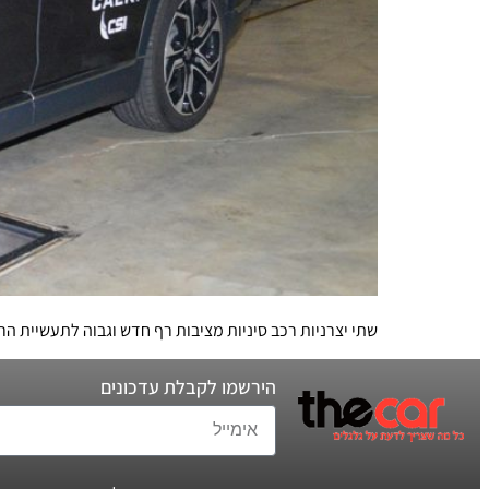
שתי יצרניות רכב סיניות מציבות רף חדש וגבוה לתעשיית הרכב הסינית. פרויקט Euro NCAP מסיר את החששות לבטיחות מכונית המימן של טוי
הירשמו לקבלת עדכונים