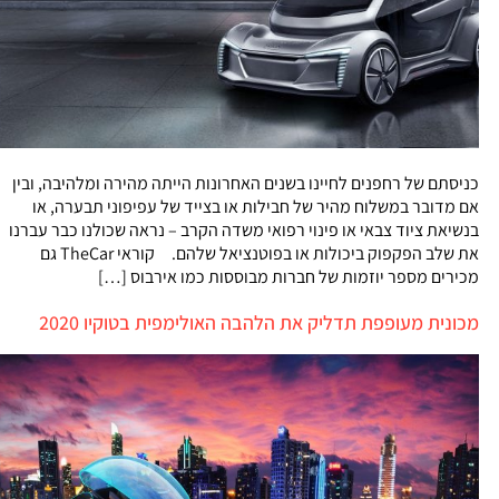
כניסתם של רחפנים לחיינו בשנים האחרונות הייתה מהירה ומלהיבה, ובין
אם מדובר במשלוח מהיר של חבילות או בצייד של עפיפוני תבערה, או
בנשיאת ציוד צבאי או פינוי רפואי משדה הקרב – נראה שכולנו כבר עברנו
את שלב הפקפוק ביכולות או בפוטנציאל שלהם. קוראי TheCar גם
מכירים מספר יוזמות של חברות מבוססות כמו אירבוס […]
מכונית מעופפת תדליק את הלהבה האולימפית בטוקיו 2020