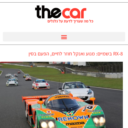
RX‑8 בשמיים: מנוע ואנקל חוזר לחיים, הפעם בסין