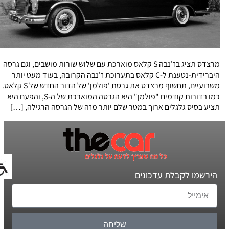
מרצדס תציג בז'נבה S קלאס מוארכת עם שלוש שורות מושבים, וגם גרסה
היברידית-נטענת ל-C קלאס בתערוכת ז'נבה הקרובה, בעוד מעט יותר
משבועיים, תחשוף מרצדס את גרסת 'פולמן' של הדור החדש של S קלאס.
כמו בדורות קודמים "פולמן" היא הגרסה המוארכת של ה-S, והפעם היא
תציע בסיס גלגלים ארוך במטר שלם יותר מזה של הגרסה הרגילה, […]
הירשמו לקבלת עדכונים
שליחה