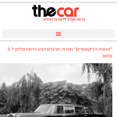
"מכונית הדיקטטורים" חוזרת: מרצדס תציג גירסת פולמן ל-S
קלאס