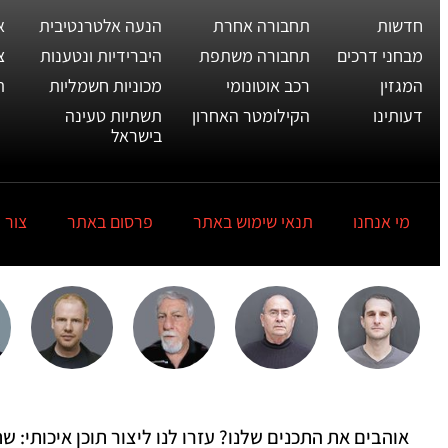
חדשות
תחבורה אחרת
הנעה אלטרנטיבית
א
מבחני דרכים
תחבורה משתפת
היברידיות ונטענות
צ
המגזין
רכב אוטונומי
מכוניות חשמליות
ת
דעותינו
הקילומטר האחרון
תשתיות טעינה
בישראל
מי אנחנו
תנאי שימוש באתר
פרסום באתר
צור 
אוהבים את התכנים שלנו? עזרו לנו ליצור תוכן איכותי: