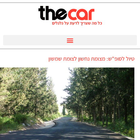
טיול לסופ"ש: מצומת נחשון לצומת שמשון