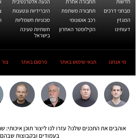
חדשות
תחבורה אחרת
הנעה אלטרנטיבית
א
מבחני דרכים
תחבורה משתפת
היברידיות ונטענות
צ
המגזין
רכב אוטונומי
מכוניות חשמליות
ת
דעותינו
הקילומטר האחרון
תשתיות טעינה
בישראל
מי אנחנו
תנאי שימוש באתר
פרסום באתר
צור 
אוהבים את התכנים שלנו? עזרו לנו ליצור תוכן איכותי:
בעמודים ובקבוצות שבהם 