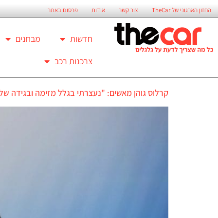
החזון הארגוני של TheCar
צור קשר
אודות
פרסום באתר
חדשות
מבחנים
צרכנות רכב
קרלוס גוהן מאשים: "נעצרתי בגלל מזימה ובגידה של 