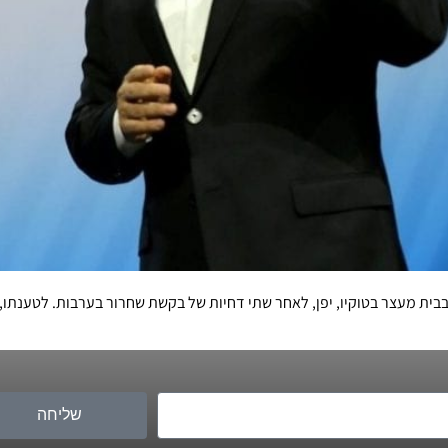
ל יכול של רנו-ניסאן-מיצובישי כלוא מזה 70 ימים בבית מעצר בטוקיו, יפן, לאחר שתי דחיות של בקשת שח
שליחה