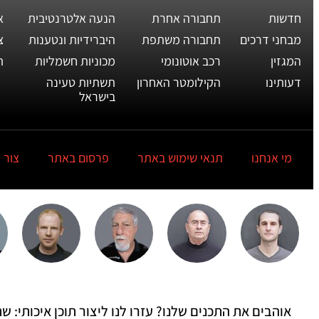
חדשות
תחבורה אחרת
הנעה אלטרנטיבית
א
מבחני דרכים
תחבורה משתפת
היברידיות ונטענות
צ
המגזין
רכב אוטונומי
מכוניות חשמליות
ת
דעותינו
הקילומטר האחרון
תשתיות טעינה
בישראל
מי אנחנו
תנאי שימוש באתר
פרסום באתר
צור 
אוהבים את התכנים שלנו? עזרו לנו ליצור תוכן איכותי: