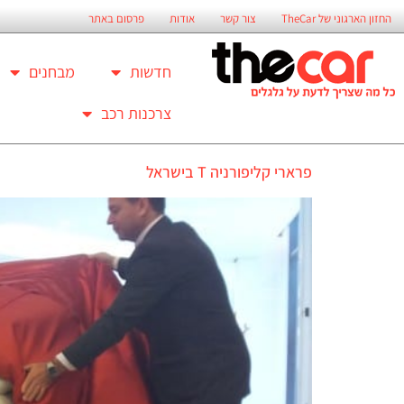
החזון הארגוני של TheCar
צור קשר
אודות
פרסום באתר
חדשות
מבחנים
צרכנות רכב
פרארי קליפורניה T בישראל