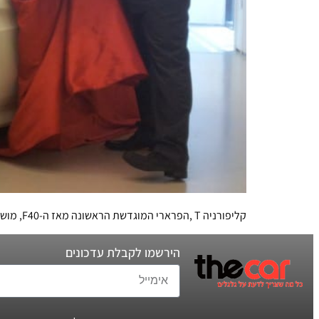
קליפורניה T ,הפרארי המוגדשת הראשונה מאז ה-F40, מושקת בישראל. המחיר החל מ-1.85 מיליון שקלים
הירשמו לקבלת עדכונים