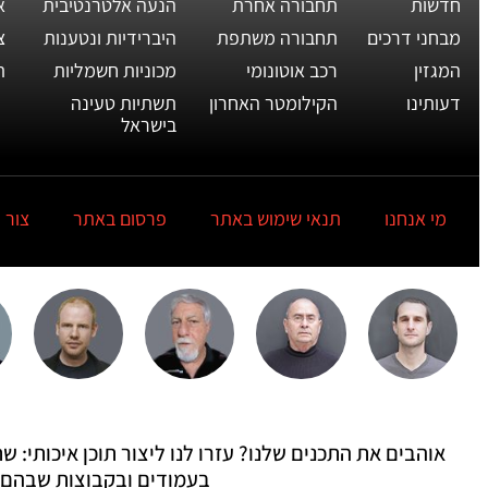
חדשות
תחבורה אחרת
הנעה אלטרנטיבית
א
מבחני דרכים
תחבורה משתפת
היברידיות ונטענות
צ
המגזין
רכב אוטונומי
מכוניות חשמליות
ת
דעותינו
הקילומטר האחרון
תשתיות טעינה
בישראל
מי אנחנו
תנאי שימוש באתר
פרסום באתר
צור 
אוהבים את התכנים שלנו? עזרו לנו ליצור תוכן איכותי:
בעמודים ובקבוצות שבהם 