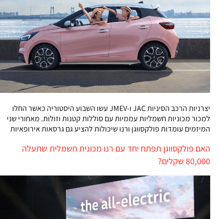
יצרניות הרכב הסיניות JAC ו-JMEV עשו השבוע היסטוריה כאשר החלו
למכור מכוניות חשמליות עממיות עם סוללות קטנות וזולות. מאחורי שני
המיזמים עומדות פולקסווגן ורנו שיכולות להציע גם גרסאות אירופאיות
האם פולקסווגן תפתח יחד עם רנו מכונית חשמלית שתעלה
80,000 שקלים?