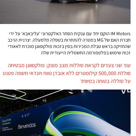
IM Motors הוקם יחד עם ענקית הסחר האלקטרוני 'עליבאבא' על ידי
חברת האם של MG במטרה להתחרות בטסלה מלמעלה. יצרנית הרכב
שהחזיקה בראש טבלת המכירות בסין בזכות פולקסווגן מוכרת לאאודי
זכות שימוש בפלטפורמה החשמלית הייעודית שלה
עוד שני צעדים לקראת סוללות מצב מוצק: פולקסווגן מבטיחה
סוללת 500,000 קילומטרים ללא אובדן טווח ויונדאי חשפה פטנט
על סוללה בטוחה במיוחד