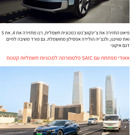
פיאט החזירה את צ'ינקווצ'נטו כמכונית חשמלית, רנו מחזירה את 4, את 5
ואת טווינגו, ולנצ'יה הולידה אפסילון מחושמלת. גם פורד משיבה לחיים
דגם איקוני
אאודי מפתחת עם SAIC פלטפורמה למכוניות חשמליות קטנות