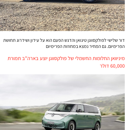
דור שלישי לפולקסווגן טיגואן והדגש הפעם הוא על עידון ושידרוג תחושת
הפרימיום. גם המחיר נמצא במחוזות הפרימיום
מיניוואן החלומות החשמלי של פולקסווגן יוצע בארה"ב תמורת
60,000 דולר