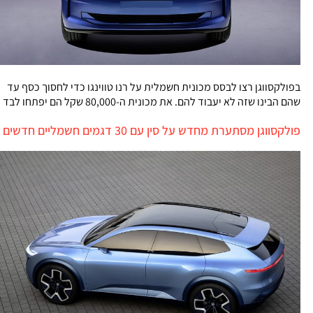
בפולקסווגן רצו לבסס מכונית חשמלית על רנו טווינגו כדי לחסוך כסף עד
שהם הבינו שזה לא יעבוד להם. את מכונית ה-80,000 שקל הם יפתחו לבד
פולקסווגן מסתערת מחדש על סין עם 30 דגמים חשמליים חדשים