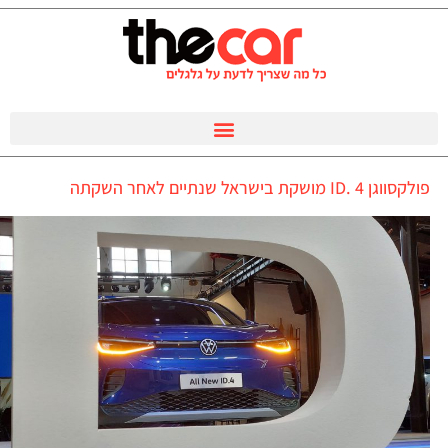
פולקסווגן ID. 4 מושקת בישראל שנתיים לאחר השקתה