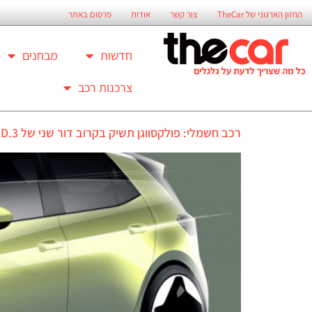
החזון הארגוני של TheCar
צור קשר
אודות
פרסום באתר
חדשות
מבחנים
צרכנות רכב
רכב חשמלי: פולקסווגן תשיק בקרוב דור שני של ID.3