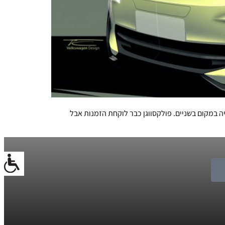
במקום בשניים. פולקסווגן כבר לוקחת הזמנות אבל