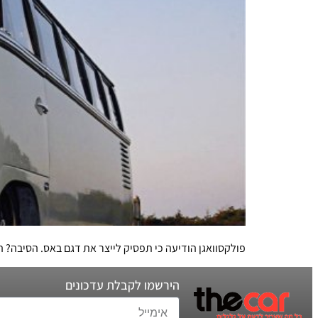
פולקסוואגן הודיעה כי תפסיק לייצר את דגם באס. הסיבה? הדגם בן 63 השנים אינו עומד בתקני הבט
הירשמו לקבלת עדכונים