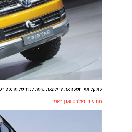
פולקסווגאן חשפה את טריסטאר, גרסת טנדר של טרנספורטר
תם עידן פולקסוואגן באס