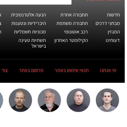
חדשות
תחבורה אחרת
הנעה אלטרנטיבית
א
מבחני דרכים
תחבורה משתפת
היברידיות ונטענות
צ
המגזין
רכב אוטונומי
מכוניות חשמליות
ת
דעותינו
הקילומטר האחרון
תשתיות טעינה
בישראל
מי אנחנו
תנאי שימוש באתר
פרסום באתר
צור 