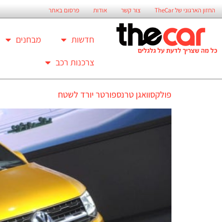
החזון הארגוני של TheCar
צור קשר
אודות
פרסום באתר
חדשות
מבחנים
צרכנות רכב
פולקסוואגן טרנספורטר יורד לשטח