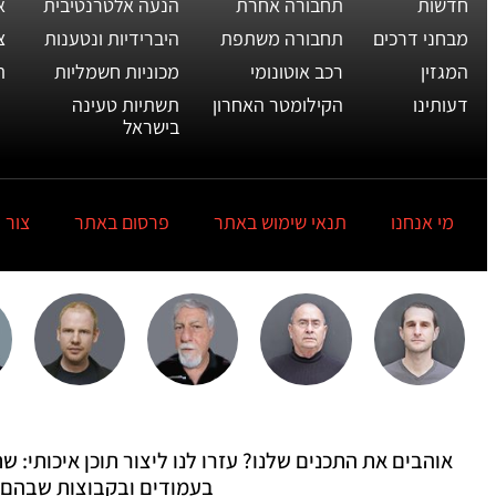
חדשות
תחבורה אחרת
הנעה אלטרנטיבית
א
מבחני דרכים
תחבורה משתפת
היברידיות ונטענות
צ
המגזין
רכב אוטונומי
מכוניות חשמליות
ת
דעותינו
הקילומטר האחרון
תשתיות טעינה
בישראל
מי אנחנו
תנאי שימוש באתר
פרסום באתר
צור 
אוהבים את התכנים שלנו? עזרו לנו ליצור תוכן איכותי:
בעמודים ובקבוצות שבהם 