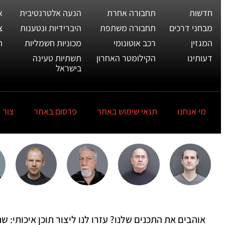
חדשות
תחבורה אחרת
הנעה אלטרנטיבית
א
מבחני דרכים
תחבורה משתפת
היברידיות ונטענות
צ
המגזין
רכב אוטונומי
מכוניות חשמליות
ת
דעותינו
הקילומטר האחרון
תשתיות טעינה
בישראל
מי אנחנו
תנאי שימוש באתר
פרסום באתר
צור 
אוהבים את התכנים שלנו? עזרו לנו ליצור תוכן איכותי: