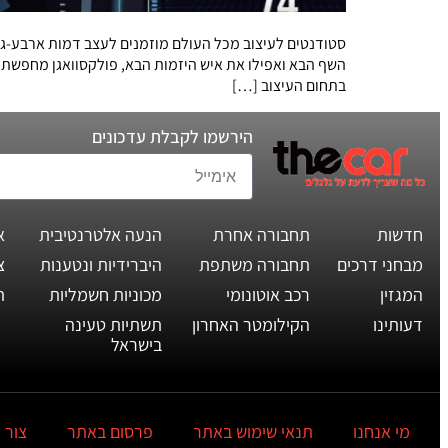
סטודנטים לעיצוב מכל העולם מוזמנים לעצב דמות ארבע-גל
השף הבא ואפילו את איש היזמות הבא, פולקסוואגן מחפשת א
בתחום העיצוב […]
הירשמו לקבלת עדכונים
חדשות
תחבורה אחרת
הנעה אלטרנטיבית
א
מבחני דרכים
תחבורה משתפת
היברידיות ונטענות
צ
המגזין
רכב אוטונומי
מכוניות חשמליות
ת
דעותינו
הקילומטר האחרון
תשתיות טעינה
בישראל
מי אנחנו
תנאי שימוש באתר
פרסום באתר
צור 