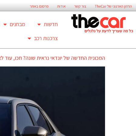
החזון הארגוני של TheCar
צור קשר
אודות
פרסום באתר
חדשות
מבחנים
צרכנות רכב
המכונית החדשה של יונדאי נראית שונה? חכו, עוד ל