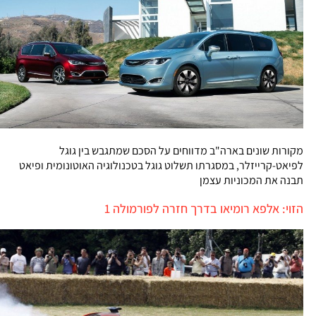
מקורות שונים בארה"ב מדווחים על הסכם שמתגבש בין גוגל
לפיאט-קרייזלר, במסגרתו תשלוט גוגל בטכנולוגיה האוטונומית ופיאט
תבנה את המכוניות עצמן
הזוי: אלפא רומיאו בדרך חזרה לפורמולה 1