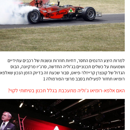
למרות היצע הדגמים החסר, דחיות חוזרות ונשנות של רכבים עתידיים
ושמועות על כשלים תכנוניים בג'וליה החדשה, סרג'יו מרקיונה, הבוס
הגדול של קונצרן קרייזלר-פיאט, סבור שכעת זה בדיוק הזמן הנכון שאלפא
רומיאו תחזור לפעילות בסבב מרוצי הפורמולה 1
האם אלפא-רומיאו ג'וליה מתעכבת בגלל תכנון בטיחותי לקוי?