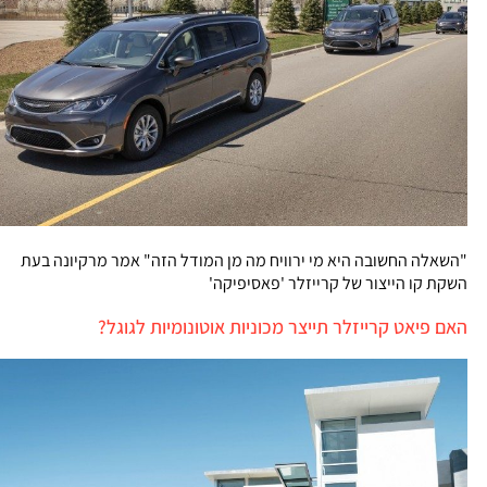
"השאלה החשובה היא מי ירוויח מה מן המודל הזה" אמר מרקיונה בעת
השקת קו הייצור של קרייזלר 'פאסיפיקה'
האם פיאט קרייזלר תייצר מכוניות אוטונומיות לגוגל?