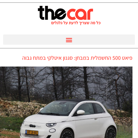
פיאט 500 החשמלית במבחן: סגנון איטלקי במתח גבוה