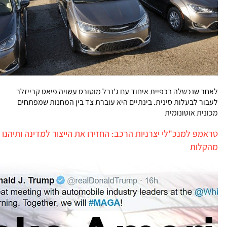
לאחר שנכשלה בכפיית איחוד עם ג'נרל מוטורס עשויה פיאט קרייזלר
לעבור לבעלות סינית. בינתיים היא עוברת צד בין המחנות שמפתחים
מכונית אוטונומית
טראמפ למנכ"לי יצרניות הרכב: החזירו את הייצור למדינה ותיהנו
מהקלות