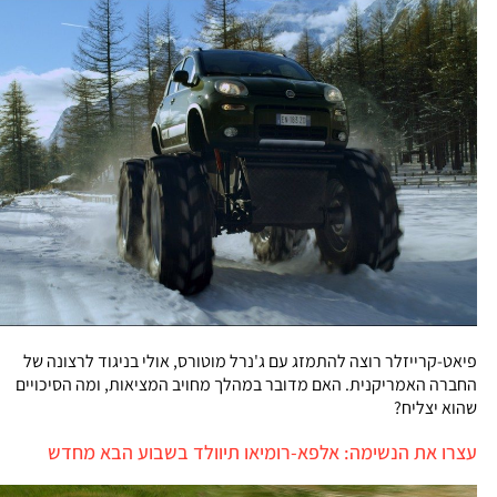
פיאט-קרייזלר רוצה להתמזג עם ג'נרל מוטורס, אולי בניגוד לרצונה של
החברה האמריקנית. האם מדובר במהלך מחויב המציאות, ומה הסיכויים
שהוא יצליח?
עצרו את הנשימה: אלפא-רומיאו תיוולד בשבוע הבא מחדש