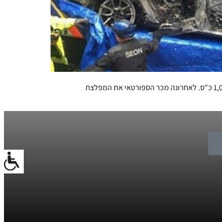
ספורטאי האקסטרים השבדי ג'ון אולסון ידוע כחובב מכוניות קיצוני ובין היתר במוסך שלו ניתן היה לפגוש אודי RS6 משופרת עם מעל ל-1,000 כ"ס. לאחרונה מכר הספורטאי את המפלצת